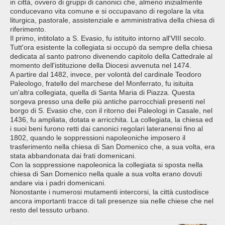
in città, ovvero di gruppi di canonici che, almeno inizialmente
conducevano vita comune e si occupavano di regolare la vita
liturgica, pastorale, assistenziale e amministrativa della chiesa di
riferimento.
Il primo, intitolato a S. Evasio, fu istituito intorno all'VIII secolo.
Tutt'ora esistente la collegiata si occupò da sempre della chiesa
dedicata al santo patrono divenendo capitolo della Cattedrale al
momento dell'istituzione della Diocesi avvenuta nel 1474.
A partire dal 1482, invece, per volontà del cardinale Teodoro
Paleologo, fratello del marchese del Monferrato, fu isituita
un'altra collegiata, quella di Santa Maria di Piazza. Questa
sorgeva presso una delle più antiche parrocchiali presenti nel
borgo di S. Evasio che, con il ritorno dei Paleologi in Casale, nel
1436, fu ampliata, dotata e arricchita. La collegiata, la chiesa ed
i suoi beni furono retti dai canonici regolari lateranensi fino al
1802, quando le soppressioni napoleoniche imposero il
trasferimento nella chiesa di San Domenico che, a sua volta, era
stata abbandonata dai frati domenicani.
Con la soppressione napoleonica la collegiata si sposta nella
chiesa di San Domenico nella quale a sua volta erano dovuti
andare via i padri domenicani.
Nonostante i numerosi mutamenti intercorsi, la città custodisce
ancora importanti tracce di tali presenze sia nelle chiese che nel
resto del tessuto urbano.