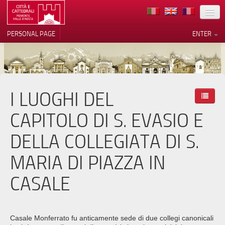
LOCATION
PERSONAL PAGE
ENTER
ART
ARCHITECTURE
MUSEUMS
I LUOGHI DEL
Your Privacy Choices
ITINERARIES
Notice at collection
CAPITOLO DI S. EVASIO E
EVENTS
DELLA COLLEGIATA DI S.
HOST
MARIA DI PIAZZA IN
VOLUNTEERS
CASALE
CONTACTS
PRESS
Casale Monferrato fu anticamente sede di due collegi canonicali