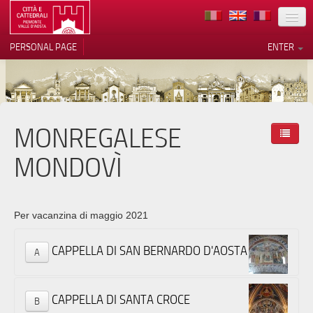
LOCATION
PERSONAL PAGE
ENTER
ART
ARCHITECTURE
MUSEUMS
MONREGALESE
Your Privacy Choices
ITINERARIES
Notice at collection
MONDOVÌ
EVENTS
HOST
Per vacanzina di maggio 2021
VOLUNTEERS
CAPPELLA DI SAN BERNARDO D'AOSTA
A
CONTACTS
PRESS
CAPPELLA DI SANTA CROCE
B