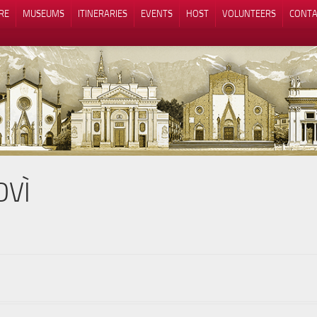
RE
MUSEUMS
ITINERARIES
EVENTS
HOST
VOLUNTEERS
CONTA
OVÌ
Notice at collection
Your Privacy Choices
rù 49, 12060 Piozzo, Cuneo