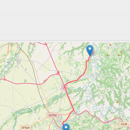
 romanica con affreschi di frater Henricus, datati 1451 tra cui otto pann
el Pellegrino di Compostella.
ta Croce, 12084, Mondovì, Cuneo
vole affresco quattrocentesco di gotico monregalese con il raro motivo
vivente per l’allegoria del trionfo della Chiesa sulla Sinagoga.
a Gareisa 12088 Roccaforte Mondovì, Cuneo, Italy
 alcuni tra i più antichi affreschi piemontesi: un Cristo Pantocratore, gli
sti e curiose figure allegoriche.