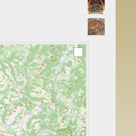
elli che narrano la
 della Croce brachiale
 Apostoli ed gli