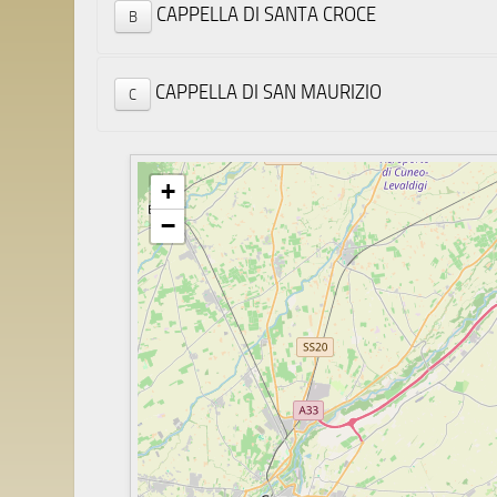
CAPPELLA DI SANTA CROCE
B
Cappella
storia d
via San
CAPPELLA DI SAN MAURIZIO
C
Un prege
o Croce 
via dell
Conserva
+
Evangeli
−
CAPPELLA DI SAN BERNARDO
D'AOSTA
CAPPELLA DI SANTA CROCE
CHIESA DI SAN MAURIZIO