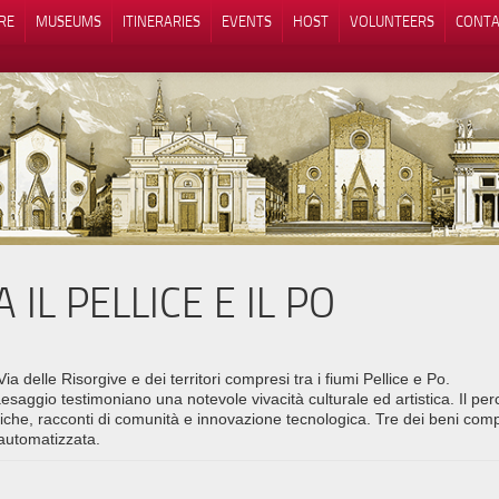
RE
MUSEUMS
ITINERARIES
EVENTS
HOST
VOLUNTEERS
CONTA
IL PELLICE E IL PO
Notice at collection
Your Privacy Choices
Via delle Risorgive e dei territori compresi tra i fiumi Pellice e Po.
saggio testimoniano una notevole vivacità culturale ed artistica. Il per
iche, racconti di comunità e innovazione tecnologica. Tre dei beni compre
automatizzata.