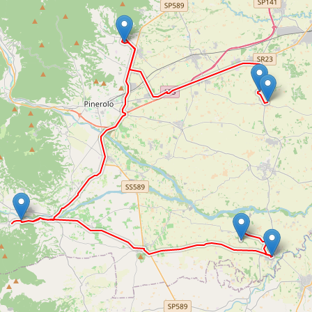
temente vi era la cappella di Santa Caterina, mai portata a compimen