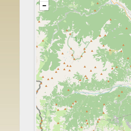
−
preceden
CAPPELLA DI SAN BERNARDINO DA
SIENA
CAPPELLA MARIA SANTISSIMA DELLA
MERCEDE (O DELLA MADONNA DEL
BOSCHETTO)
CHIESA DI SANTA MARIA ASSUNTA
CHIESA DI SANTA CATERINA