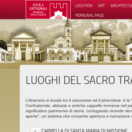
LOCATION
ART
ARCHITECTU
PERSONAL PAGE
LUOGHI DEL SACRO TRA 
L’itinerario si snoda tra il cavourese ed il pinerolese: è la 
Confraternite, abbazie e antiche cappelle immerse nel pae
significativo patrimonio di storie, coniugando vicende stor
aperte”, un sistema che consente apertura e narrazione 
CAPPELLA DI SANTA MARIA DI MISSIONE
A