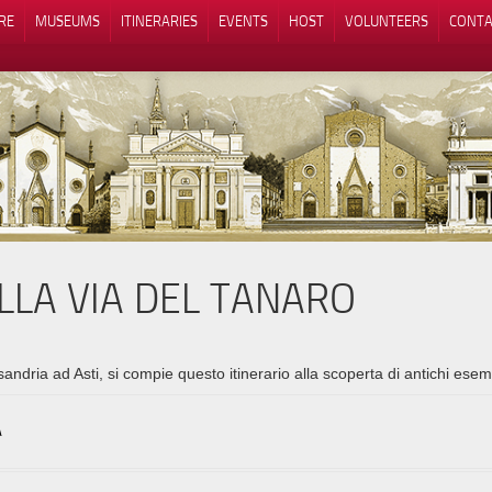
RE
MUSEUMS
ITINERARIES
EVENTS
HOST
VOLUNTEERS
CONTA
ULLA VIA DEL TANARO
Notice at collection
Your Privacy Choices
ndria ad Asti, si compie questo itinerario alla scoperta di antichi esemp
A
mona, 15121 Alessandria