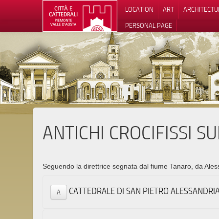
LOCATION
ART
ARCHITECTU
PERSONAL PAGE
ANTICHI CROCIFISSI S
Seguendo la direttrice segnata dal fiume Tanaro, da Alessa
CATTEDRALE DI SAN PIETRO ALESSANDRI
A
Via Cre