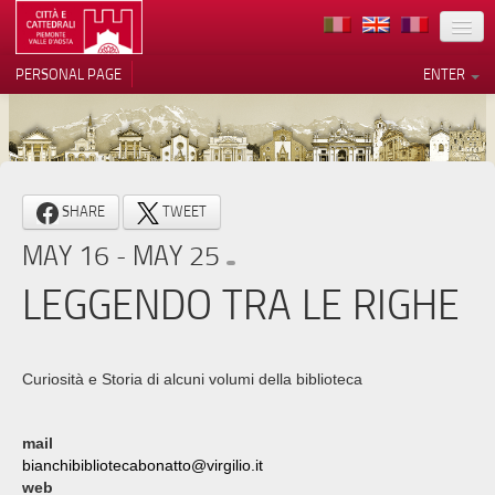
LOCATION
PERSONAL PAGE
ENTER
ART
ARCHITECTURE
MUSEUMS
Your Privacy Choices
SHARE
TWEET
ITINERARIES
Notice at collection
MAY 16 - MAY 25
EVENTS
LEGGENDO TRA LE RIGHE
HOST
VOLUNTEERS
Curiosità e Storia di alcuni volumi della biblioteca
CONTACTS
mail
PRESS
bianchibibliotecabonatto@virgilio.it
web