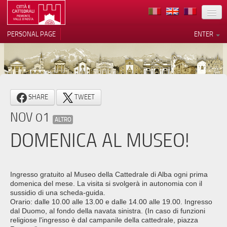
LOCATION
PERSONAL PAGE
ENTER
ART
ARCHITECTURE
MUSEUMS
Your Privacy Choices
SHARE
TWEET
ITINERARIES
Notice at collection
NOV 01
ALTRO
EVENTS
DOMENICA AL MUSEO!
HOST
VOLUNTEERS
Ingresso gratuito al Museo della Cattedrale di Alba ogni prima
domenica del mese. La visita si svolgerà in autonomia con il
CONTACTS
sussidio di una scheda-guida.
Orario: dalle 10.00 alle 13.00 e dalle 14.00 alle 19.00. Ingresso
dal Duomo, al fondo della navata sinistra. (In caso di funzioni
PRESS
religiose l'ingresso è dal campanile della cattedrale, piazza