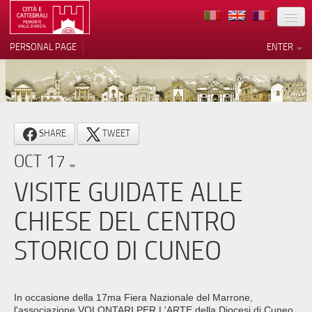
LOCATION
PERSONAL PAGE
ENTER
ART
ARCHITECTURE
MUSEUMS
Your Privacy Choices
SHARE
TWEET
ITINERARIES
Notice at collection
OCT 17
EVENTS
VISITE GUIDATE ALLE
HOST
CHIESE DEL CENTRO
VOLUNTEERS
STORICO DI CUNEO
CONTACTS
PRESS
In occasione della 17ma Fiera Nazionale del Marrone,
l'associazione VOLONTARI PER L'ARTE della Diocesi di Cuneo