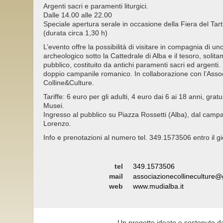
Argenti sacri e paramenti liturgici.
Dalle 14.00 alle 22.00
Speciale apertura serale in occasione della Fiera del Tar
(durata circa 1,30 h)
L’evento offre la possibilità di visitare in compagnia di uno
archeologico sotto la Cattedrale di Alba e il tesoro, solit
pubblico, costituito da antichi paramenti sacri ed argenti. 
doppio campanile romanico. In collaborazione con l’Asso
Colline&Culture.
Tariffe: 6 euro per gli adulti, 4 euro dai 6 ai 18 anni, gr
Musei.
Ingresso al pubblico su Piazza Rossetti (Alba), dal campan
Lorenzo.
Info e prenotazioni al numero tel. 349.1573506 entro il gio
tel
349.1573506
mail
associazionecollineculture
web
www.mudialba.it
Un progetto ideato e sostenuto d