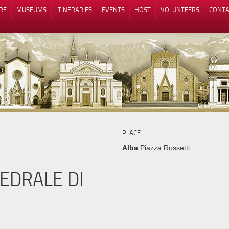
RE
MUSEUMS
ITINERARIES
EVENTS
HOST
VOLUNTEERS
CONTA
Notice at collection
Your Privacy Choices
PLACE
Alba
Piazza Rossetti
TEDRALE DI