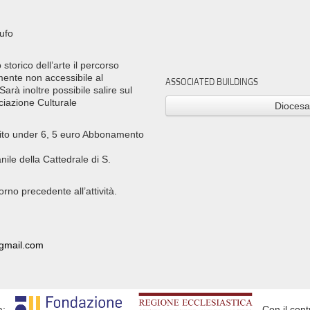
tufo
 storico dell’arte il percorso
amente non accessibile al
ASSOCIATED BUILDINGS
Sarà inoltre possibile salire sul
ciazione Culturale
Diocesa
atuito under 6, 5 euro Abbonamento
ile della Cattedrale di S.
rno precedente all’attività.
@gmail.com
a:
Con il cont