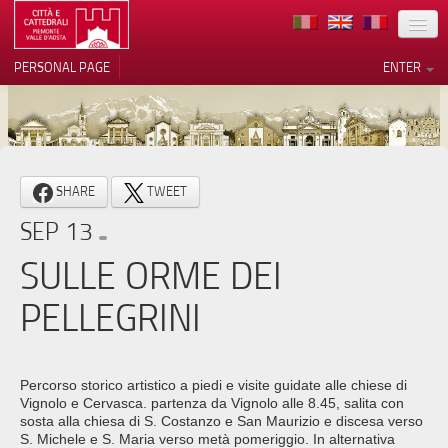
LOCATION
PERSONAL PAGE
ENTER
ART
ARCHITECTURE
MUSEUMS
Your Privacy Choices
SHARE
TWEET
ITINERARIES
Notice at collection
SEP 13
EVENTS
SULLE ORME DEI
HOST
PELLEGRINI
VOLUNTEERS
CONTACTS
Percorso storico artistico a piedi e visite guidate alle chiese di
Vignolo e Cervasca. partenza da Vignolo alle 8.45, salita con
PRESS
sosta alla chiesa di S. Costanzo e San Maurizio e discesa verso
S. Michele e S. Maria verso metà pomeriggio. In alternativa