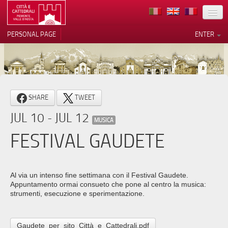
LOCATION
PERSONAL PAGE
ENTER
ART
ARCHITECTURE
MUSEUMS
Your Privacy Choices
SHARE
TWEET
ITINERARIES
Notice at collection
JUL 10 - JUL 12
MUSICA
EVENTS
FESTIVAL GAUDETE
HOST
VOLUNTEERS
Al via un intenso fine settimana con il Festival Gaudete.
Appuntamento ormai consueto che pone al centro la musica:
CONTACTS
strumenti, esecuzione e sperimentazione.
PRESS
Gaudete_per_sito_Città_e_Cattedrali.pdf