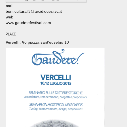
mail
beni.culturali3@arcidiocesi.vc.it
web
www.gaudetefestival.com
PLACE
Vercelli, Vc
piazza sant'eusebio 10