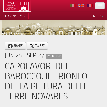
LOCATION
PERSONAL PAGE
ENTER
ART
ARCHITECTURE
MUSEUMS
Your Privacy Choices
SHARE
TWEET
ITINERARIES
Notice at collection
JUN 25 - SEP 27
EXHIBITIONS
EVENTS
CAPOLAVORI DEL
HOST
BAROCCO. IL TRIONFO
VOLUNTEERS
DELLA PITTURA DELLE
CONTACTS
TERRE NOVARESI
PRESS