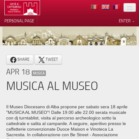
LOCATION
PERSONAL PAGE
ENTER
ART
ARCHITECTURE
MUSEUMS
Your Privacy Choices
SHARE
TWEET
ITINERARIES
Notice at collection
APR 18
MUSICA
EVENTS
MUSICA AL MUSEO
HOST
VOLUNTEERS
Il Museo Diocesano di Alba propone per sabato sera 18 aprile
"MUSICA AL MUSEO"! Dalle 19.00 alle 22.00 serata musicale
CONTACTS
con dj turntablist, visita al percorso archeologico sotto la
cattedrale e salita al campanile. A seguire, aperitivo presso le
caffetterie convenzionate Duoce Maison e Vinoteca La
PRESS
Sacrestia. In collaborazione con Be Street - Associazione