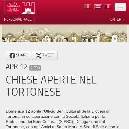
LOCATION
PERSONAL PAGE
ENTER
ART
ARCHITECTURE
MUSEUMS
Your Privacy Choices
SHARE
TWEET
ITINERARIES
Notice at collection
APR 12
ALTRO
EVENTS
CHIESE APERTE NEL
HOST
TORTONESE
VOLUNTEERS
CONTACTS
Domenica 12 aprile l'Ufficio Beni Culturali della Diocesi di
Tortona, in collaborazione con la Società Italiana per la
PRESS
Protezione dei Beni Culturali (SIPBC), Delegazione del
Tortonese, con agli Amici di Santa Maria e Siro di Sale e con la