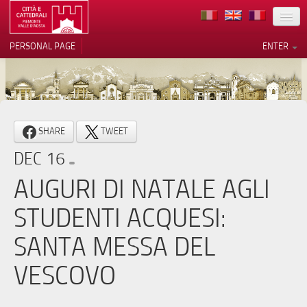
LOCATION
PERSONAL PAGE
ENTER
ART
ARCHITECTURE
MUSEUMS
Your Privacy Choices
SHARE
TWEET
ITINERARIES
Notice at collection
DEC 16
EVENTS
AUGURI DI NATALE AGLI
HOST
STUDENTI ACQUESI:
VOLUNTEERS
SANTA MESSA DEL
CONTACTS
VESCOVO
PRESS