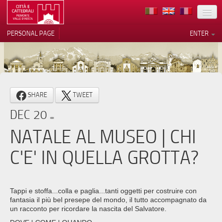
LOCATION
PERSONAL PAGE
ENTER
ART
ARCHITECTURE
MUSEUMS
Your Privacy Choices
SHARE
TWEET
ITINERARIES
Notice at collection
DEC 20
EVENTS
NATALE AL MUSEO | CHI
HOST
C'E' IN QUELLA GROTTA?
VOLUNTEERS
CONTACTS
Tappi e stoffa...colla e paglia...tanti oggetti per costruire con
fantasia il più bel presepe del mondo, il tutto accompagnato da
PRESS
un racconto per ricordare la nascita del Salvatore.