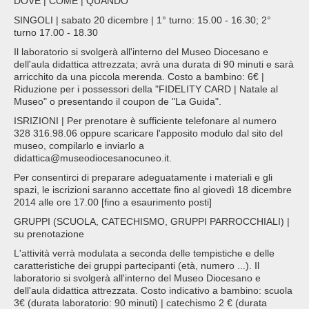
DOVE | COME | QUANDO
SINGOLI | sabato 20 dicembre | 1° turno: 15.00 - 16.30; 2°
turno 17.00 - 18.30
Il laboratorio si svolgerà all'interno del Museo Diocesano e
dell'aula didattica attrezzata; avrà una durata di 90 minuti e sarà
arricchito da una piccola merenda. Costo a bambino: 6€ |
Riduzione per i possessori della "FIDELITY CARD | Natale al
Museo" o presentando il coupon de "La Guida".
ISRIZIONI | Per prenotare è sufficiente telefonare al numero
328 316.98.06 oppure scaricare l'apposito modulo dal sito del
museo, compilarlo e inviarlo a
didattica@museodiocesanocuneo.it.
Per consentirci di preparare adeguatamente i materiali e gli
spazi, le iscrizioni saranno accettate fino al giovedì 18 dicembre
2014 alle ore 17.00 [fino a esaurimento posti]
GRUPPI (SCUOLA, CATECHISMO, GRUPPI PARROCCHIALI) |
su prenotazione
L'attività verrà modulata a seconda delle tempistiche e delle
caratteristiche dei gruppi partecipanti (età, numero ...). Il
laboratorio si svolgerà all'interno del Museo Diocesano e
dell'aula didattica attrezzata. Costo indicativo a bambino: scuola
3€ (durata laboratorio: 90 minuti) | catechismo 2 € (durata