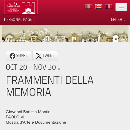
LOCATION
PERSONAL PAGE
ENTER
ART
ARCHITECTURE
MUSEUMS
Your Privacy Choices
SHARE
TWEET
ITINERARIES
Notice at collection
OCT 20 - NOV 30
EVENTS
FRAMMENTI DELLA
HOST
MEMORIA
VOLUNTEERS
CONTACTS
Giovanni Battista Montini
PAOLO VI
PRESS
Mostra d'Arte e Documentazione