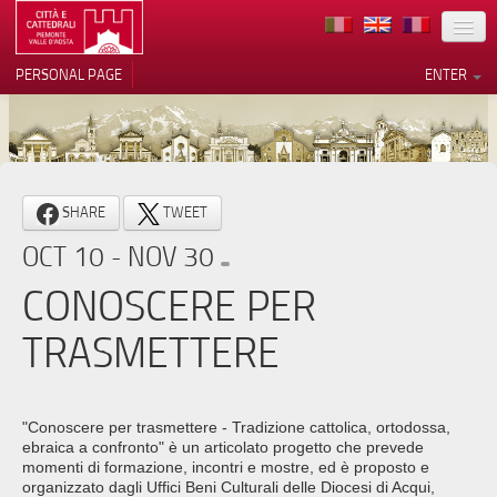
LOCATION
PERSONAL PAGE
ENTER
ART
ARCHITECTURE
MUSEUMS
Your Privacy Choices
SHARE
TWEET
ITINERARIES
Notice at collection
OCT 10 - NOV 30
EVENTS
CONOSCERE PER
HOST
TRASMETTERE
VOLUNTEERS
CONTACTS
"Conoscere per trasmettere - Tradizione cattolica, ortodossa,
ebraica a confronto" è un articolato progetto che prevede
PRESS
momenti di formazione, incontri e mostre, ed è proposto e
organizzato dagli Uffici Beni Culturali delle Diocesi di Acqui,