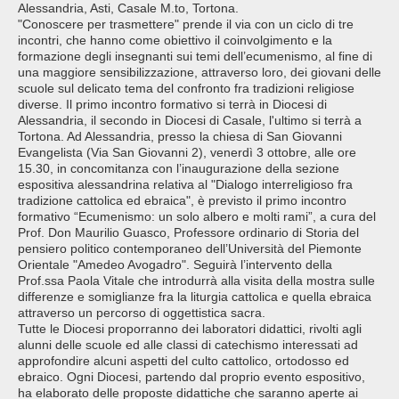
Alessandria, Asti, Casale M.to, Tortona.
"Conoscere per trasmettere" prende il via con un ciclo di tre
incontri, che hanno come obiettivo il coinvolgimento e la
formazione degli insegnanti sui temi dell’ecumenismo, al fine di
una maggiore sensibilizzazione, attraverso loro, dei giovani delle
scuole sul delicato tema del confronto fra tradizioni religiose
diverse. Il primo incontro formativo si terrà in Diocesi di
Alessandria, il secondo in Diocesi di Casale, l'ultimo si terrà a
Tortona. Ad Alessandria, presso la chiesa di San Giovanni
Evangelista (Via San Giovanni 2), venerdì 3 ottobre, alle ore
15.30, in concomitanza con l’inaugurazione della sezione
espositiva alessandrina relativa al "Dialogo interreligioso fra
tradizione cattolica ed ebraica", è previsto il primo incontro
formativo “Ecumenismo: un solo albero e molti rami”, a cura del
Prof. Don Maurilio Guasco, Professore ordinario di Storia del
pensiero politico contemporaneo dell’Università del Piemonte
Orientale "Amedeo Avogadro". Seguirà l’intervento della
Prof.ssa Paola Vitale che introdurrà alla visita della mostra sulle
differenze e somiglianze fra la liturgia cattolica e quella ebraica
attraverso un percorso di oggettistica sacra.
Tutte le Diocesi proporranno dei laboratori didattici, rivolti agli
alunni delle scuole ed alle classi di catechismo interessati ad
approfondire alcuni aspetti del culto cattolico, ortodosso ed
ebraico. Ogni Diocesi, partendo dal proprio evento espositivo,
ha elaborato delle proposte didattiche che saranno aperte ai