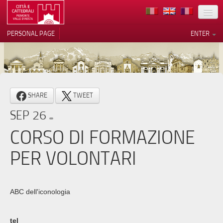
LOCATION
PERSONAL PAGE
ENTER
ART
ARCHITECTURE
MUSEUMS
Your Privacy Choices
SHARE
TWEET
ITINERARIES
Notice at collection
SEP 26
EVENTS
CORSO DI FORMAZIONE
HOST
PER VOLONTARI
VOLUNTEERS
CONTACTS
ABC dell'iconologia
PRESS
tel