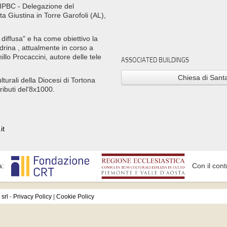
 SIPBC - Delegazione del
a Giustina in Torre Garofoli (AL),
a diffusa" e ha come obiettivo la
ndrina , attualmente in corso a
illo Procaccini, autore delle tele
ASSOCIATED BUILDINGS
Chiesa di Santa
lturali della Diocesi di Tortona
ributi del'8x1000.
it
a:
Con il cont
srl
-
Privacy Policy
|
Cookie Policy