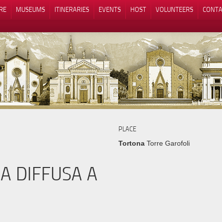
RE
MUSEUMS
ITINERARIES
EVENTS
HOST
VOLUNTEERS
CONTA
Notice at collection
Your Privacy Choices
PLACE
Tortona
Torre Garofoli
A DIFFUSA A