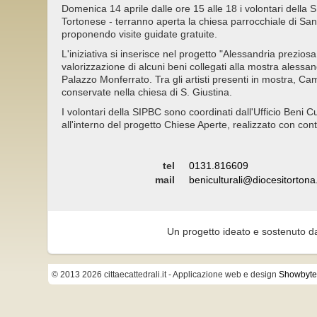
Domenica 14 aprile dalle ore 15 alle 18 i volontari della
Tortonese - terranno aperta la chiesa parrocchiale di Sant
proponendo visite guidate gratuite.
L'iniziativa si inserisce nel progetto "Alessandria prezios
valorizzazione di alcuni beni collegati alla mostra alessa
Palazzo Monferrato. Tra gli artisti presenti in mostra, Cam
conservate nella chiesa di S. Giustina.
I volontari della SIPBC sono coordinati dall'Ufficio Beni Cu
all'interno del progetto Chiese Aperte, realizzato con cont
tel
0131.816609
mail
beniculturali@diocesitortona.
Un progetto ideato e sostenuto d
© 2013 2026 cittaecattedrali.it
- Applicazione web e design
Showbyte 