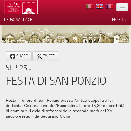
LOCATION
PERSONAL PAGE
ENTER
ART
ARCHITECTURE
MUSEUMS
Your Privacy Choices
SHARE
TWEET
ITINERARIES
Notice at collection
SEP 25
EVENTS
FESTA DI SAN PONZIO
HOST
VOLUNTEERS
Festa in onore di San Ponzio presso l'antica cappella a lui
dedicata. Celebrazione dell'Eucaristia alle ore 15,30 e possibilità
CONTACTS
di ammirare il ciclo di affreschi della seconda metà del XV
secolo eseguiti da Segurano Cigna.
PRESS