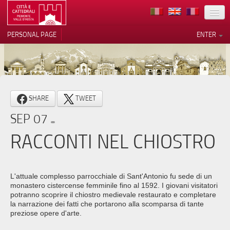
LOCATION
PERSONAL PAGE
ENTER
ART
ARCHITECTURE
MUSEUMS
Your Privacy Choices
SHARE
TWEET
ITINERARIES
Notice at collection
SEP 07
EVENTS
RACCONTI NEL CHIOSTRO
HOST
VOLUNTEERS
L'attuale complesso parrocchiale di Sant'Antonio fu sede di un
monastero cistercense femminile fino al 1592. I giovani visitatori
CONTACTS
potranno scoprire il chiostro medievale restaurato e completare
la narrazione dei fatti che portarono alla scomparsa di tante
preziose opere d'arte.
PRESS