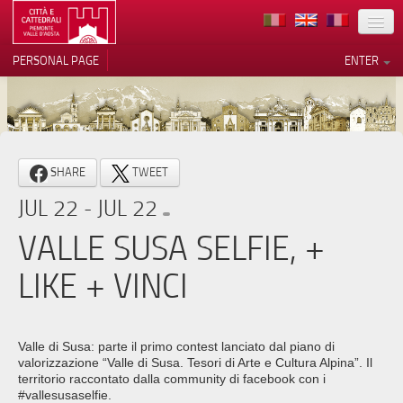
LOCATION
PERSONAL PAGE
ENTER
ART
ARCHITECTURE
MUSEUMS
Your Privacy Choices
SHARE
TWEET
ITINERARIES
Notice at collection
JUL 22 - JUL 22
EVENTS
VALLE SUSA SELFIE, +
HOST
LIKE + VINCI
VOLUNTEERS
CONTACTS
Valle di Susa: parte il primo contest lanciato dal piano di
valorizzazione “Valle di Susa. Tesori di Arte e Cultura Alpina”. Il
PRESS
territorio raccontato dalla community di facebook con i
#vallesusaselfie.