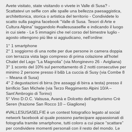
Avete visitato, state visitando o vivete in Valle di Susa? -
Scattatevi un selfie con alle spalle una bellezza paesaggistica,
architettonica, storica o artistica del territorio - Condividete lo
scatto sulla pagina facebook “Valle di Susa. Tesori di Arte e
Cultura Alpina” taggandolo #vallesusaselfie e indicando il luogo
in cui siete - Le 5 immagini che nel corso del bimestre luglio -
agosto ottengono più like si aggiudicano, nell’ordine:
1° 1 smartphone
2° 1 soggiorno di una notte per due persone in camera doppia
con terrazza vista lago compreso di prima colazione all’hotel
Chalet del Lago “La Magnolia” (via Monginevro 26 - Avigliana)
3° 1 sconto del 10% sul pernottamento di 2 notti consecutive per
minimo 2 persone presso il b&b La cuccia di Susy (via Combe 8
– Meana di Susa)
4° 2 degustazioni di birra (tre assaggi di birra a testa) presso il
birrificio San Michele (via Terzo Reggimento Alpini 10/A –
Sant’Ambrogio di Torino)
5° Vino D.O.C. Valsusa, Avanà e Dolcetto dell’agriturismo Crè
Seren (frazione San Rocco 10 – Giaglione)
#VALLESUSASELFIE è un contest fotografico legato al social
network facebook al quale possono partecipare appassionati di
fotografia tramite smartphone, tutti coloro a cui piace “scattare”
per condividere momenti personali con il resto del mondo. Le