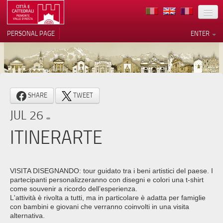
LOCATION
PERSONAL PAGE
ENTER
ART
ARCHITECTURE
MUSEUMS
Your Privacy Choices
SHARE
TWEET
ITINERARIES
Notice at collection
JUL 26
EVENTS
ITINERARTE
HOST
VOLUNTEERS
VISITA DISEGNANDO: tour guidato tra i beni artistici del paese. I
partecipanti personalizzeranno con disegni e colori una t-shirt
CONTACTS
come souvenir a ricordo dell’esperienza.
L'attività è rivolta a tutti, ma in particolare è adatta per famiglie
con bambini e giovani che verranno coinvolti in una visita
PRESS
alternativa.