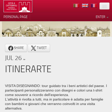
LOCATION
PERSONAL PAGE
ENTER
ART
ARCHITECTURE
MUSEUMS
Your Privacy Choices
SHARE
TWEET
ITINERARIES
Notice at collection
JUL 26
EVENTS
ITINERARTE
HOST
VOLUNTEERS
VISITA DISEGNANDO: tour guidato tra i beni artistici del paese. I
partecipanti personalizzeranno con disegni e colori una t-shirt
CONTACTS
come souvenir a ricordo dell’esperienza.
L'attività è rivolta a tutti, ma in particolare è adatta per famiglie
con bambini e giovani che verranno coinvolti in una visita
PRESS
alternativa.