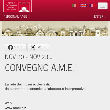
LOCATION
PERSONAL PAGE
ENTER
ART
ARCHITECTURE
MUSEUMS
Your Privacy Choices
SHARE
TWEET
ITINERARIES
Notice at collection
NOV 20 - NOV 23
EVENTS
CONVEGNO A.M.E.I.
HOST
VOLUNTEERS
La rete dei musei ecclesiastici:
da strumento economico a laboratorio interpretativo
CONTACTS
PRESS
web
www.amei.biz