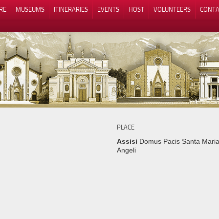
RE
MUSEUMS
ITINERARIES
EVENTS
HOST
VOLUNTEERS
CONTA
Notice at collection
Your Privacy Choices
PLACE
Assisi
Domus Pacis Santa Maria
Angeli