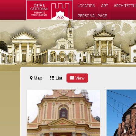
LOCATION
ART
ARCHITECTU
PERSONAL PAGE
Map
List
View