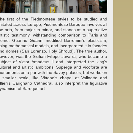
he first of the Piedmontese styles to be studied and
mitated across Europe, Piedmontese Baroque involves all
he arts, from major to minor, and stands as a superlative
rtistic testimony, withstanding comparison to Paris and
ome. Guarino Guarini modified Borromini’s plasticism,
sing mathematical models, and incorporated it in façades
nd domes (San Lorenzo, Holy Shroud). The true author,
owever, was the Sicilian Filippo Juvarra, who became a
ubject of Victor Amadeus II and interpreted the king’s
ultural and artistic ambitions. Superga and Vicoforte are
onuments on a par with the Savoy palaces, but works on
 smaller scale, like Vittone’s chapel at Valinotto and
lfieri’s Carignano Cathedral, also interpret the figurative
ynamism of Baroque art.