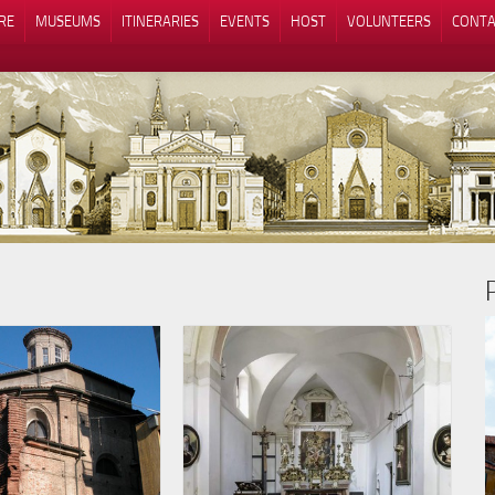
RE
MUSEUMS
ITINERARIES
EVENTS
HOST
VOLUNTEERS
CONTA
Notice at collection
Your Privacy Choices