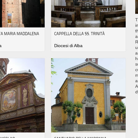
T
i
t
NTA MARIA MADDALENA
CAPPELLA DELLA SS. TRINITÀ
a
R
a
Diocesi di Alba
u
a
h
s
c
m
a
A
d