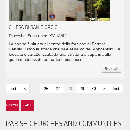
CHIESA DI SAN GIORGIO
Diocesi di Susa
( sec. XV; XVII )
La chiesa è situata al centro della frazione di Ferrera
Cenisio, lungo la strada che sale al valico del Moncenisio. La
facciata è caratterizzata da una struttura a capanna alla
quale è addossato un nartece più basso.
Read all
first
<
...
26
27
28
29
30
>
last
PARISH CHURCHES AND COMMUNITIES