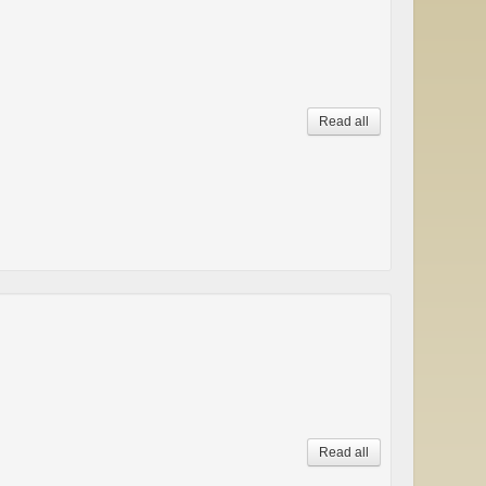
Read all
Read all