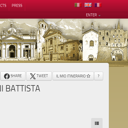
CTS
PRESS
ENTER
SHARE
TWEET
IL MIO ITINERARIO
?
I BATTISTA