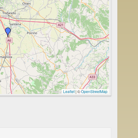
Leaflet
|
©
OpenStreetMap