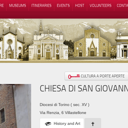
RE
MUSEUMS
ITINERARIES
EVENTS
HOST
VOLUNTEERS
CONTA
Notice at collection
Your Privacy Choices
CULTURA A PORTE APERTE
CHIESA DI SAN GIOVANN
Diocesi di Torino
( sec. XV )
Via Renzia, 6 Villastellone
History and Art