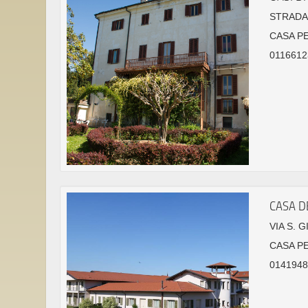
STRADA 
CASA P
0116612
CASA D
VIA S. 
CASA PE
01419484