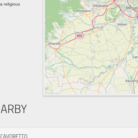
a religious
EARBY
I CAVORETTO