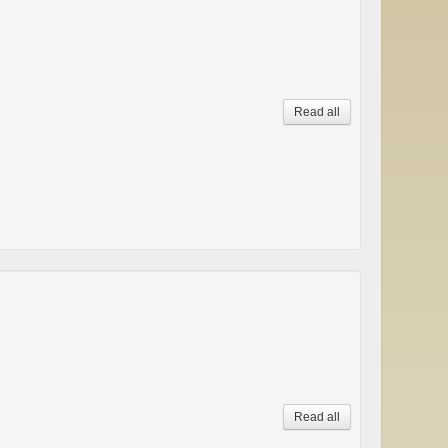
Read all
Read all