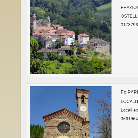
FRAZION
OSTELL
01737961
EX PAR
LOCALIT
Locali ex
36619647