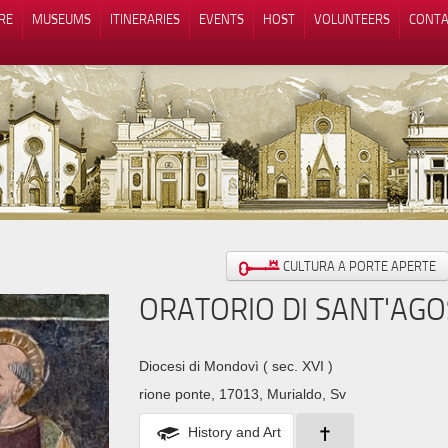
RE
MUSEUMS
ITINERARIES
EVENTS
HOST
VOLUNTEERS
CONTA
Notice at collection
Your Privacy Choices
CULTURA A PORTE APERTE
ORATORIO DI SANT'AGO
Diocesi di Mondovì
( sec. XVI )
rione ponte, 17013, Murialdo, Sv
History and Art