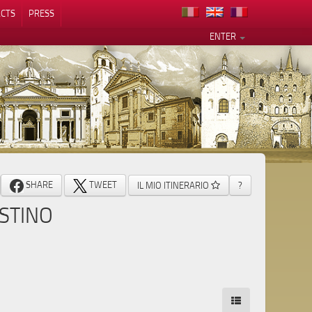
CTS
PRESS
ENTER
SHARE
TWEET
IL MIO ITINERARIO
?
STINO