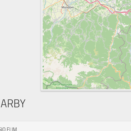
EARBY
GIO ELIM