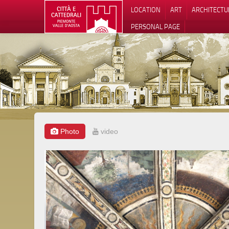
LOCATION
ART
ARCHITECTU
PERSONAL PAGE
Photo
video