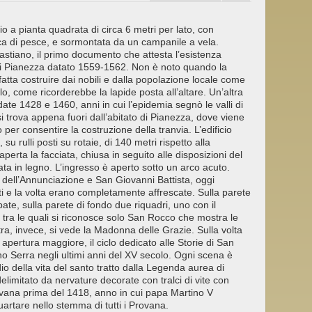
o a pianta quadrata di circa 6 metri per lato, con
isca di pesce, e sormontata da un campanile a vela.
stiano, il primo documento che attesta l’esistenza
 di Pianezza datato 1559-1562. Non è noto quando la
atta costruire dai nobili e dalla popolazione locale come
lo, come ricorderebbe la lapide posta all’altare. Un’altra
ate 1428 e 1460, anni in cui l’epidemia segnò le valli di
i trova appena fuori dall’abitato di Pianezza, dove viene
 per consentire la costruzione della tranvia. L’edificio
 su rulli posti su rotaie, di 140 metri rispetto alla
perta la facciata, chiusa in seguito alle disposizioni del
ata in legno. L’ingresso è aperto sotto un arco acuto.
na dell’Annunciazione e San Giovanni Battista, oggi
reti e la volta erano completamente affrescate. Sulla parete
bate, sulla parete di fondo due riquadri, uno con il
e, tra le quali si riconosce solo San Rocco che mostra le
tra, invece, si vede la Madonna delle Grazie. Sulla volta
 apertura maggiore, il ciclo dedicato alle Storie di San
 Serra negli ultimi anni del XV secolo. Ogni scena è
dio della vita del santo tratto dalla Legenda aurea di
elimitato da nervature decorate con tralci di vite con
ovana prima del 1418, anno in cui papa Martino V
rtare nello stemma di tutti i Provana.