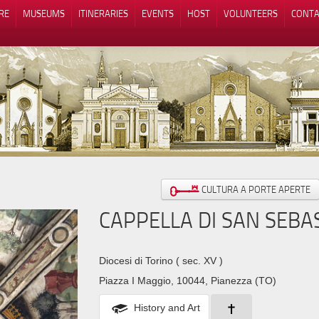
RE
MUSEUMS
ITINERARIES
EVENTS
HOST
VOLUNTEERS
CONTA
Notice at collection
Your Privacy Choices
CULTURA A PORTE APERTE
CAPPELLA DI SAN SEBA
Diocesi di Torino
( sec. XV )
Piazza I Maggio, 10044, Pianezza (TO)
History and Art