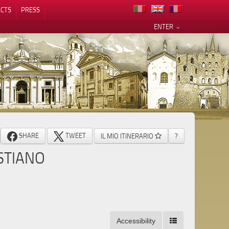
CTS
PRESS
ENTER
SHARE
TWEET
IL MIO ITINERARIO
?
STIANO
Accessibility