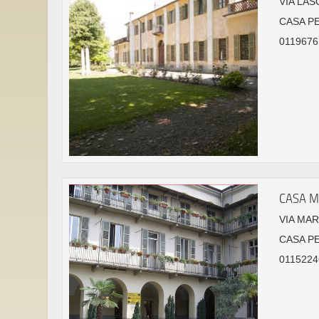
VIA LAS
CASA P
01196761
CASA 
VIA MAR
CASA P
0115224