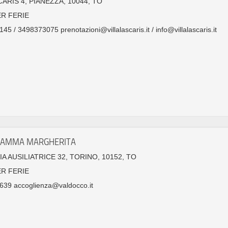
CARIS 4, PIANEZZA, 10044, TO
ER FERIE
45 / 3498373075 prenotazioni@villalascaris.it / info@villalascaris.it
MAMMA MARGHERITA
IA AUSILIATRICE 32, TORINO, 10152, TO
ER FERIE
639 accoglienza@valdocco.it