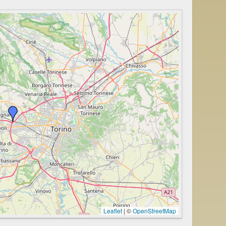
Leaflet
|
©
OpenStreetMap