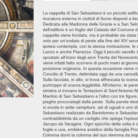
La cappella di San Sebastiano è un piccolo edifici
muratura esterna in ciottoli di fiume disposti a l
Dedicata alla Madonna delle Grazie e a San Seba
dell’edificio è un foglio del Catasto del Comune
cappella viene fondata, ma è probabile sia stata f
voto per un’ondata di peste alla fine del XIV seco
ipotesi contempla, con la stessa motivazione, le d
Lanzo e anche Pianezza. Oggi il piccolo sacello s
spostato all’inizio degli anni Trenta del Novecento
viene infatti fatto scorrere di pochi metri al giorno,
posizione originaria. In questa occasione viene ria
Concilio di Trento, delimitata oggi da una cancell
Sulla facciata, in alto, si trova affrescata la sce
purtroppo di scarsa leggibilità. All’interno, le pa
sinistra si trovano le Tentazioni di Sant’Antonio A
Martirio di San Sebastiano e l’altro con tre figur
piaghe procurategli dalla peste. Sulla parete des
si snoda in sette campiture, sei di uguali e uno di
Sebastiano realizzato da Bartolomeo e Sebastiano
contraddistinta da un cartiglio che spiega l’episo
Jacopo da Varagine. Ogni spicchio della volta è d
foglie e uva, emblema araldico della famiglia Pr
Colonna donò la colonna del suo stemma da inqua