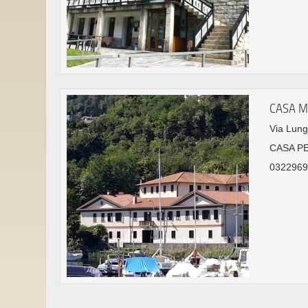
CASA M
Via Lun
CASA P
03229691