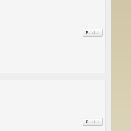
Read all
Read all