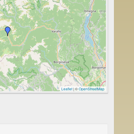
Leaflet
|
©
OpenStreetMap