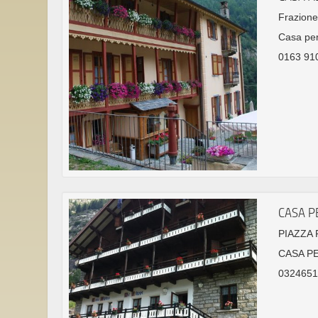
Frazione
Casa per
0163 910
CASA PE
PIAZZA 
CASA P
03246514