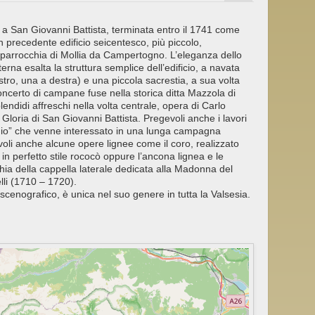
a a San Giovanni Battista, terminata entro il 1741 come
 un precedente edificio seicentesco, più piccolo,
 parrocchia di Mollia da Campertogno. L’eleganza dello
erna esalta la struttura semplice dell’edificio, a navata
istro, una a destra) e una piccola sacrestia, a sua volta
oncerto di campane fuse nella storica ditta Mazzola di
lendidi affreschi nella volta centrale, opera di Carlo
la Gloria di San Giovanni Battista. Pregevoli anche i lavori
chio” che venne interessato in una lunga campagna
gevoli anche alcune opere lignee come il coro, realizzato
n perfetto stile rococò oppure l’ancona lignea e le
hia della cappella laterale dedicata alla Madonna del
lli (1710 – 1720).
 scenografico, è unica nel suo genere in tutta la Valsesia.