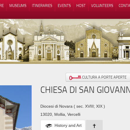
RE
MUSEUMS
ITINERARIES
EVENTS
HOST
VOLUNTEERS
CONTA
Notice at collection
Your Privacy Choices
CULTURA A PORTE APERTE
CHIESA DI SAN GIOVANN
Diocesi di Novara
( sec. XVIII; XIX )
13020, Mollia, Vercelli
History and Art