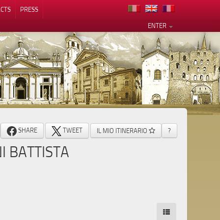
CTS
PRESS
ENTER
SHARE
TWEET
IL MIO ITINERARIO
?
I BATTISTA