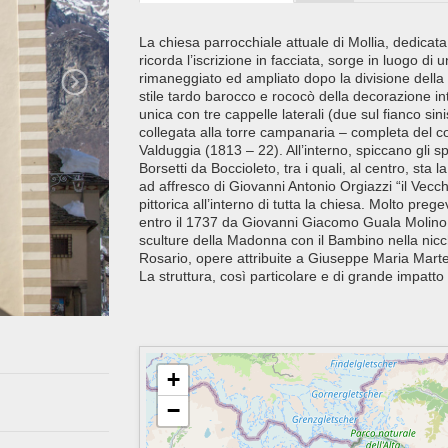
La chiesa parrocchiale attuale di Mollia, dedicat
ricorda l’iscrizione in facciata, sorge in luogo di
rimaneggiato ed ampliato dopo la divisione della
stile tardo barocco e rococò della decorazione int
unica con tre cappelle laterali (due sul fianco sin
collegata alla torre campanaria – completa del c
Valduggia (1813 – 22). All’interno, spiccano gli sp
Borsetti da Boccioleto, tra i quali, al centro, sta 
ad affresco di Giovanni Antonio Orgiazzi “il Vec
pittorica all’interno di tutta la chiesa. Molto pre
entro il 1737 da Giovanni Giacomo Guala Molino i
sculture della Madonna con il Bambino nella nicc
Rosario, opere attribuite a Giuseppe Maria Marte
La struttura, così particolare e di grande impatto
+
−