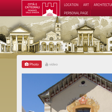
LOCATION
ART
ARCHITECTU
PERSONAL PAGE
Photo
video