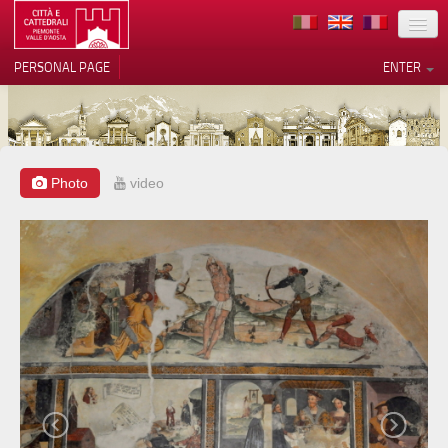
LOCATION
PERSONAL PAGE
ENTER
ART
ARCHITECTURE
MUSEUMS
Photo
video
Your Privacy Choices
ITINERARIES
Notice at collection
EVENTS
HOST
VOLUNTEERS
CONTACTS
PRESS