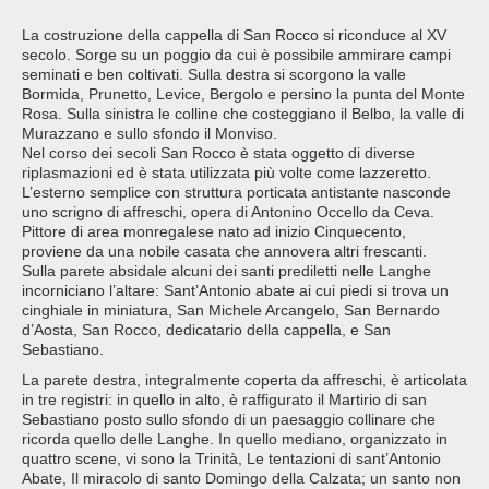
La costruzione della cappella di San Rocco si riconduce al XV
secolo. Sorge su un poggio da cui è possibile ammirare campi
seminati e ben coltivati. Sulla destra si scorgono la valle
Bormida, Prunetto, Levice, Bergolo e persino la punta del Monte
Rosa. Sulla sinistra le colline che costeggiano il Belbo, la valle di
Murazzano e sullo sfondo il Monviso.
Nel corso dei secoli San Rocco è stata oggetto di diverse
riplasmazioni ed è stata utilizzata più volte come lazzeretto.
L’esterno semplice con struttura porticata antistante nasconde
uno scrigno di affreschi, opera di Antonino Occello da Ceva.
Pittore di area monregalese nato ad inizio Cinquecento,
proviene da una nobile casata che annovera altri frescanti.
Sulla parete absidale alcuni dei santi prediletti nelle Langhe
incorniciano l’altare: Sant’Antonio abate ai cui piedi si trova un
cinghiale in miniatura, San Michele Arcangelo, San Bernardo
d’Aosta, San Rocco, dedicatario della cappella, e San
Sebastiano.
La parete destra, integralmente coperta da affreschi, è articolata
in tre registri: in quello in alto, è raffigurato il Martirio di san
Sebastiano posto sullo sfondo di un paesaggio collinare che
ricorda quello delle Langhe. In quello mediano, organizzato in
quattro scene, vi sono la Trinità, Le tentazioni di sant’Antonio
Abate, Il miracolo di santo Domingo della Calzata; un santo non