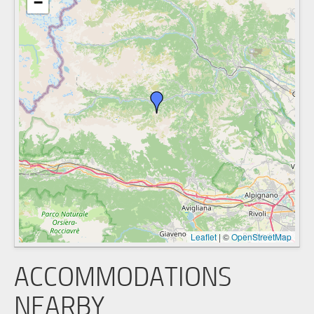
−
Leaflet
|
©
OpenStreetMap
ACCOMMODATIONS
NEARBY