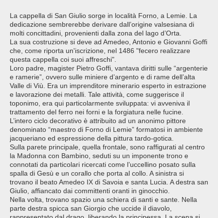
La cappella di San Giulio sorge in località Forno, a Lemie. La
dedicazione sembrerebbe derivare dall’origine valsesiana di
molti concittadini, provenienti dalla zona del lago d’Orta.
La sua costruzione si deve ad Amedeo, Antonio e Giovanni Goffi
che, come riporta un'iscrizione, nel 1486 "fecero realizzare
questa cappella coi suoi affreschi".
Loro padre, magister Pietro Goffi, vantava diritti sulle “argenterie
e ramerie”, ovvero sulle miniere d’argento e di rame dell’alta
Valle di Viù. Era un imprenditore minerario esperto in estrazione
e lavorazione dei metalli. Tale attività, come suggerisce il
toponimo, era qui particolarmente sviluppata: vi avveniva il
trattamento del ferro nei forni e la forgiatura nelle fucine.
L’intero ciclo decorativo è attribuito ad un anonimo pittore
denominato “maestro di Forno di Lemie” formatosi in ambiente
jacqueriano ed espressione della pittura tardo-gotica.
Sulla parete principale, quella frontale, sono raffigurati al centro
la Madonna con Bambino, seduti su un imponente trono e
connotati da particolari ricercati come l’uccellino posato sulla
spalla di Gesù e un corallo che porta al collo. A sinistra si
trovano il beato Amedeo IX di Savoia e santa Lucia. A destra san
Giulio, affiancato dai committenti oranti in ginocchio.
Nella volta, trovano spazio una schiera di santi e sante. Nella
parte destra spicca san Giorgio che uccide il diavolo,
rappresentato dal drago, liberando la principessa. La scena si