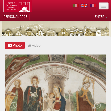
LOCATION
PERSONAL PAGE
ENTER
ART
ARCHITECTURE
MUSEUMS
Photo
video
Your Privacy Choices
ITINERARIES
Notice at collection
EVENTS
HOST
VOLUNTEERS
CONTACTS
PRESS