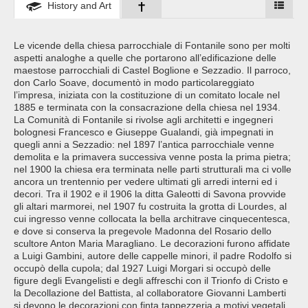
History and Art
Le vicende della chiesa parrocchiale di Fontanile sono per molti
aspetti analoghe a quelle che portarono all’edificazione delle
maestose parrocchiali di Castel Boglione e Sezzadio. Il parroco,
don Carlo Soave, documentò in modo particolareggiato
l’impresa, iniziata con la costituzione di un comitato locale nel
1885 e terminata con la consacrazione della chiesa nel 1934.
La Comunità di Fontanile si rivolse agli architetti e ingegneri
bolognesi Francesco e Giuseppe Gualandi, già impegnati in
quegli anni a Sezzadio: nel 1897 l’antica parrocchiale venne
demolita e la primavera successiva venne posta la prima pietra;
nel 1900 la chiesa era terminata nelle parti strutturali ma ci volle
ancora un trentennio per vedere ultimati gli arredi interni ed i
decori. Tra il 1902 e il 1906 la ditta Galeotti di Savona provvide
gli altari marmorei, nel 1907 fu costruita la grotta di Lourdes, al
cui ingresso venne collocata la bella architrave cinquecentesca,
e dove si conserva la pregevole Madonna del Rosario dello
scultore Anton Maria Maragliano. Le decorazioni furono affidate
a Luigi Gambini, autore delle cappelle minori, il padre Rodolfo si
occupò della cupola; dal 1927 Luigi Morgari si occupò delle
figure degli Evangelisti e degli affreschi con il Trionfo di Cristo e
la Decollazione del Battista, al collaboratore Giovanni Lamberti
si devono le decorazioni con finta tappezzeria a motivi vegetali