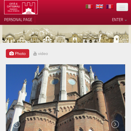
LOCATION
PERSONAL PAGE
ENTER
ART
ARCHITECTURE
MUSEUMS
Photo
video
Your Privacy Choices
ITINERARIES
Notice at collection
EVENTS
HOST
VOLUNTEERS
CONTACTS
PRESS