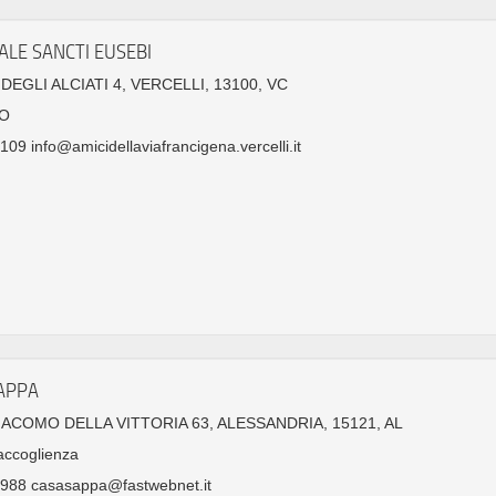
ALE SANCTI EUSEBI
DEGLI ALCIATI 4, VERCELLI, 13100, VC
O
09 info@amicidellaviafrancigena.vercelli.it
APPA
GIACOMO DELLA VITTORIA 63, ALESSANDRIA, 15121, AL
accoglienza
988 casasappa@fastwebnet.it