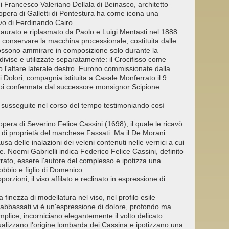
 Francesco Valeriano Dellala di Beinasco, architetto
, opera di Galletti di Pontestura ha come icona una
evo di Ferdinando Cairo.
estaurato e riplasmato da Paolo e Luigi Mentasti nel 1888.
a conservare la macchina processionale, costituita dalle
 possono ammirare in composizione solo durante la
divise e utilizzate separatamente: il Crocifisso come
 l'altare laterale destro. Furono commissionate dalla
ti Dolori, compagnia istituita a Casale Monferrato il 9
poi confermata dal successore monsignor Scipione
no susseguite nel corso del tempo testimoniando così
era di Severino Felice Cassini (1698), il quale le ricavò
, di proprietà del marchese Fassati. Ma il De Morani
a delle inalazioni dei veleni contenuti nelle vernici a cui
tue. Noemi Gabrielli indica Federico Felice Cassini, definito
rato, essere l'autore del complesso e ipotizza una
bbio e figlio di Domenico.
porzioni; il viso affilato e reclinato in espressione di
finezza di modellatura nel viso, nel profilo esile
i abbassati vi è un'espressione di dolore, profondo ma
emplice, incorniciano elegantemente il volto delicato.
alizzano l'origine lombarda dei Cassina e ipotizzano una