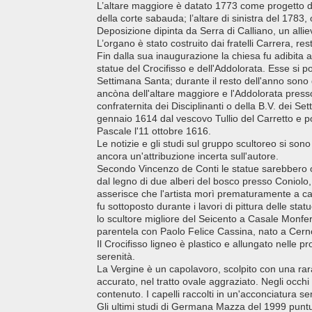
L’altare maggiore è datato 1773 come progetto di
della corte sabauda; l’altare di sinistra del 1783
Deposizione dipinta da Serra di Calliano, un alli
L’organo è stato costruito dai fratelli Carrera, r
Fin dalla sua inaugurazione la chiesa fu adibita 
statue del Crocifisso e dell'Addolorata. Esse si
Settimana Santa; durante il resto dell'anno sono 
ancòna dell'altare maggiore e l'Addolorata presso
confraternita dei Disciplinanti o della B.V. dei Set
gennaio 1614 dal vescovo Tullio del Carretto e 
Pascale l'11 ottobre 1616.
Le notizie e gli studi sul gruppo scultoreo si so
ancora un'attribuzione incerta sull'autore.
Secondo Vincenzo de Conti le statue sarebbero op
dal legno di due alberi del bosco presso Coniolo
asserisce che l'artista morì prematuramente a caus
fu sottoposto durante i lavori di pittura delle sta
lo scultore migliore del Seicento a Casale Monfer
parentela con Paolo Felice Cassina, nato a Cerno
Il Crocifisso ligneo è plastico e allungato nelle pro
serenità.
La Vergine è un capolavoro, scolpito con una rara 
accurato, nel tratto ovale aggraziato. Negli occh
contenuto. I capelli raccolti in un'acconciatura s
Gli ultimi studi di Germana Mazza del 1999 puntu