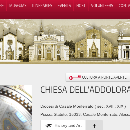
RE
MUSEUMS
ITINERARIES
EVENTS
HOST
VOLUNTEERS
CONTA
Notice at collection
Your Privacy Choices
CULTURA A PORTE APERTE
CHIESA DELL'ADDOLORA
Diocesi di Casale Monferrato
( sec. XVIII; XIX )
Piazza Statuto, 15033, Casale Monferrato, Aless
History and Art