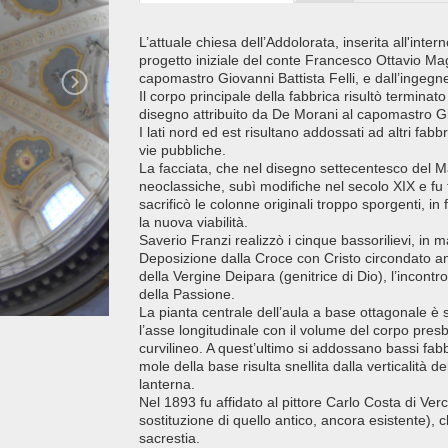
L’attuale chiesa dell’Addolorata, inserita all'inter
progetto iniziale del conte Francesco Ottavio Mag
capomastro Giovanni Battista Felli, e dall’inge
Il corpo principale della fabbrica risultò termin
disegno attribuito da De Morani al capomastro Gio
I lati nord ed est risultano addossati ad altri fabbr
vie pubbliche.
La facciata, che nel disegno settecentesco del M
neoclassiche, subì modifiche nel secolo XIX e fu 
sacrificò le colonne originali troppo sporgenti, in f
la nuova viabilità.
Saverio Franzi realizzò i cinque bassorilievi, in m
Deposizione dalla Croce con Cristo circondato a
della Vergine Deipara (genitrice di Dio), l’incon
della Passione.
La pianta centrale dell’aula a base ottagonale 
l’asse longitudinale con il volume del corpo pres
curvilineo. A quest’ultimo si addossano bassi fabb
mole della base risulta snellita dalla verticalità de
lanterna.
Nel 1893 fu affidato al pittore Carlo Costa di Verc
sostituzione di quello antico, ancora esistente), c
sacrestia.