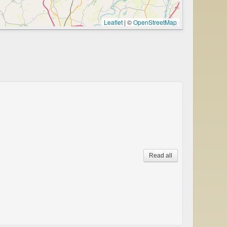
Leaflet
|
©
OpenStreetMap
Read all