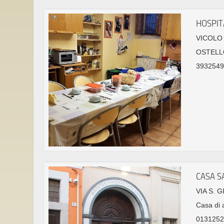
HOSPIT
VICOLO 
OSTELL
39325491
CASA S
VIA S. 
Casa di 
0131252