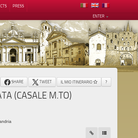
CTS
PRESS
ENTER
SHARE
TWEET
IL MIO ITINERARIO
?
TA (CASALE M.TO)
andria