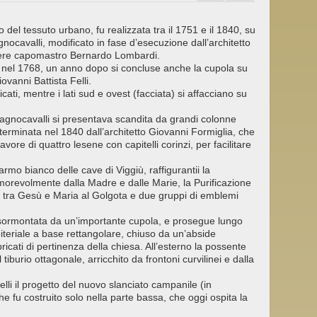
no del tessuto urbano, fu realizzata tra il 1751 e il 1840, su
nocavalli, modificato in fase d’esecuzione dall’architetto
gnere capomastro Bernardo Lombardi.
ato nel 1768, un anno dopo si concluse anche la cupola su
vanni Battista Felli.
icati, mentre i lati sud e ovest (facciata) si affacciano su
agnocavalli si presentava scandita da grandi colonne
terminata nel 1840 dall’architetto Giovanni Formiglia, che
avore di quattro lesene con capitelli corinzi, per facilitare
armo bianco delle cave di Viggiù, raffigurantii la
morevolmente dalla Madre e dalle Marie, la Purificazione
tro tra Gesù e Maria al Golgota e due gruppi di emblemi
è sormontata da un’importante cupola, e prosegue lungo
biteriale a base rettangolare, chiuso da un’abside
ricati di pertinenza della chiesa. All’esterno la possente
l tiburio ottagonale, arricchito da frontoni curvilinei e dalla
elli il progetto del nuovo slanciato campanile (in
he fu costruito solo nella parte bassa, che oggi ospita la