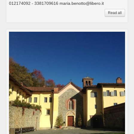
012174092 - 3381709616 maria.benotto@libero.it
Read all