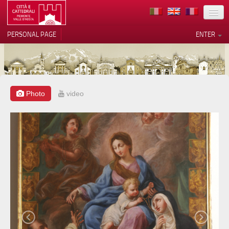
LOCATION
PERSONAL PAGE
ENTER
ART
ARCHITECTURE
MUSEUMS
Photo
video
Your Privacy Choices
ITINERARIES
Notice at collection
EVENTS
HOST
VOLUNTEERS
CONTACTS
PRESS