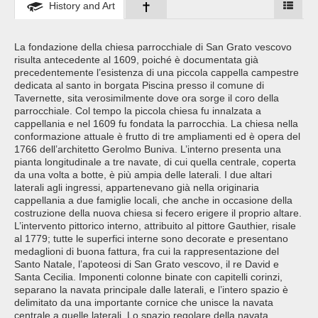
History and Art
La fondazione della chiesa parrocchiale di San Grato vescovo
risulta antecedente al 1609, poiché è documentata già
precedentemente l’esistenza di una piccola cappella campestre
dedicata al santo in borgata Piscina presso il comune di
Tavernette, sita verosimilmente dove ora sorge il coro della
parrocchiale. Col tempo la piccola chiesa fu innalzata a
cappellania e nel 1609 fu fondata la parrocchia. La chiesa nella
conformazione attuale è frutto di tre ampliamenti ed è opera del
1766 dell’architetto Gerolmo Buniva. L’interno presenta una
pianta longitudinale a tre navate, di cui quella centrale, coperta
da una volta a botte, è più ampia delle laterali. I due altari
laterali agli ingressi, appartenevano già nella originaria
cappellania a due famiglie locali, che anche in occasione della
costruzione della nuova chiesa si fecero erigere il proprio altare.
L’intervento pittorico interno, attribuito al pittore Gauthier, risale
al 1779; tutte le superfici interne sono decorate e presentano
medaglioni di buona fattura, fra cui la rappresentazione del
Santo Natale, l’apoteosi di San Grato vescovo, il re David e
Santa Cecilia. Imponenti colonne binate con capitelli corinzi,
separano la navata principale dalle laterali, e l’intero spazio è
delimitato da una importante cornice che unisce la navata
centrale a quelle laterali. Lo spazio regolare della navata