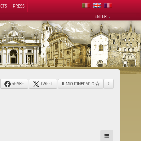
CTS
PRESS
ENTER
SHARE
TWEET
IL MIO ITINERARIO
?