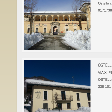
Ostello c
0171738
OSTELL
VIA XI 
OSTELL
338 101 