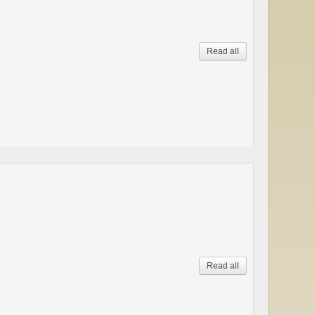
Read all
Read all