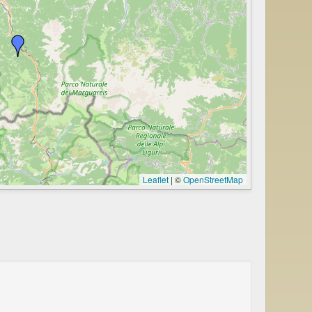
Leaflet
|
©
OpenStreetMap