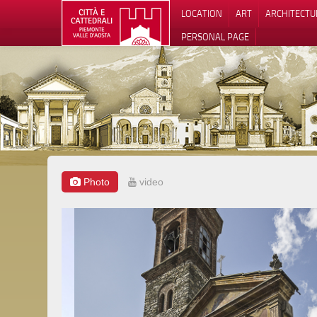
LOCATION
ART
ARCHITECTU
PERSONAL PAGE
Photo
video