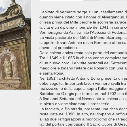
L’abitato di Vernante sorge su un insediamento 
quando viene citato con il nome di Alvergandus.
chiesa prima del Mille perché le scorrerie sarac
la cita è un diploma imperiale del 1041 in cui si 
Vermenagna da Asti tramite l’Abbazia di Pedona.
La visita pastorale del 1583 di Mons. Scarampi la 
cappelle di sant’Antonio e san Bernardo affresca
davanti al presbiterio.
Della chiesa antica resta solo parte del campanil
Tra il 1649 e il 1655 la chiesa venne completam
di un nuovo coro. Le visite pastorali del Settecent
maggiore e lodano l’altare del Rosario con una a
e santa Rosa.
Nel 1851 l’architetto Antonio Bono presentò un p
ebbe seguito. Importanti lavori vennero svolti tra 
realizzazione della cupola sopra l’altar maggiore 
Bartolomeo Giorgis per terminare nel 1902 con il
A fine anni Settanta del Novecento la chiesa assu
in pietra e viene sistemato il presbiterio.
La facciata, a filo strada, presenta una ricca dec
restaurata nel 1990. In alto, nel timpano è raffig
ai lati due raffigurazioni a monocromo che ritra
lati del portale compaiono Il Sacro Cuore di Gesù