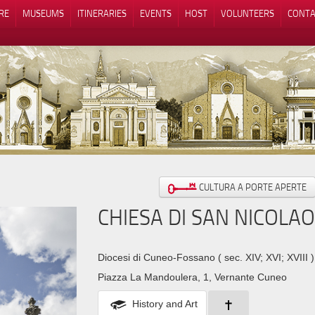
RE
MUSEUMS
ITINERARIES
EVENTS
HOST
VOLUNTEERS
CONTA
Notice at collection
Your Privacy Choices
CULTURA A PORTE APERTE
CHIESA DI SAN NICOLAO
Diocesi di Cuneo-Fossano
( sec. XIV; XVI; XVIII )
Piazza La Mandoulera, 1, Vernante Cuneo
History and Art