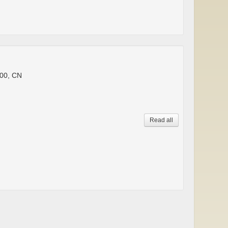
00, CN
Read all