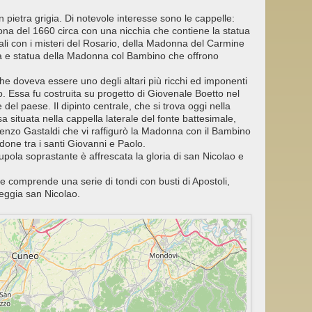
n pietra grigia. Di notevole interesse sono le cappelle:
a del 1660 circa con una nicchia che contiene la statua
i con i misteri del Rosario, della Madonna del Carmine
ia e statua della Madonna col Bambino che offrono
che doveva essere uno degli altari più ricchi ed imponenti
o. Essa fu costruita su progetto di Giovenale Boetto nel
 del paese. Il dipinto centrale, che si trova oggi nella
sa situata nella cappella laterale del fonte battesimale,
Lorenzo Gastaldi che vi raffigurò la Madonna con il Bambino
done tra i santi Giovanni e Paolo.
upola soprastante è affrescata la gloria di san Nicolao e
he comprende una serie di tondi con busti di Apostoli,
eggia san Nicolao.