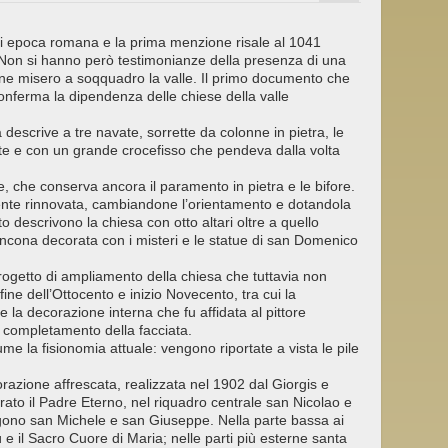
di epoca romana e la prima menzione risale al 1041
 Non si hanno però testimonianze della presenza di una
ene misero a soqquadro la valle. Il primo documento che
conferma la dipendenza delle chiese della valle
descrive a tre navate, sorrette da colonne in pietra, le
te e con un grande crocefisso che pendeva dalla volta
e, che conserva ancora il paramento in pietra e le bifore.
ente rinnovata, cambiandone l’orientamento e dotandola
o descrivono la chiesa con otto altari oltre a quello
ncona decorata con i misteri e le statue di san Domenico
rogetto di ampliamento della chiesa che tuttavia non
fine dell’Ottocento e inizio Novecento, tra cui la
e la decorazione interna che fu affidata al pittore
 completamento della facciata.
me la fisionomia attuale: vengono riportate a vista le pile
orazione affrescata, realizzata nel 1902 dal Giorgis e
urato il Padre Eterno, nel riquadro centrale san Nicolao e
ggono san Michele e san Giuseppe. Nella parte bassa ai
 e il Sacro Cuore di Maria; nelle parti più esterne santa