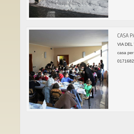
CASA P
VIA DEL
casa per 
01716822