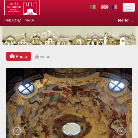
LOCATION
PERSONAL PAGE
ENTER
ART
ARCHITECTURE
MUSEUMS
Photo
video
Your Privacy Choices
ITINERARIES
Notice at collection
EVENTS
HOST
VOLUNTEERS
CONTACTS
PRESS