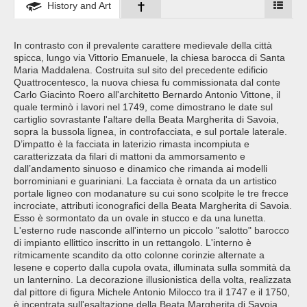
History and Art
In contrasto con il prevalente carattere medievale della città
spicca, lungo via Vittorio Emanuele, la chiesa barocca di Santa
Maria Maddalena. Costruita sul sito del precedente edificio
Quattrocentesco, la nuova chiesa fu commissionata dal conte
Carlo Giacinto Roero all'architetto Bernardo Antonio Vittone, il
quale terminò i lavori nel 1749, come dimostrano le date sul
cartiglio sovrastante l'altare della Beata Margherita di Savoia,
sopra la bussola lignea, in controfacciata, e sul portale laterale.
D’impatto è la facciata in laterizio rimasta incompiuta e
caratterizzata da filari di mattoni da ammorsamento e
dall’andamento sinuoso e dinamico che rimanda ai modelli
borrominiani e guariniani. La facciata è ornata da un artistico
portale ligneo con modanature su cui sono scolpite le tre frecce
incrociate, attributi iconografici della Beata Margherita di Savoia.
Esso è sormontato da un ovale in stucco e da una lunetta.
L'esterno rude nasconde all'interno un piccolo "salotto" barocco
di impianto ellittico inscritto in un rettangolo. L'interno è
ritmicamente scandito da otto colonne corinzie alternate a
lesene e coperto dalla cupola ovata, illuminata sulla sommità da
un lanternino. La decorazione illusionistica della volta, realizzata
dal pittore di figura Michele Antonio Milocco tra il 1747 e il 1750,
è incentrata sull'esaltazione della Beata Margherita di Savoia,