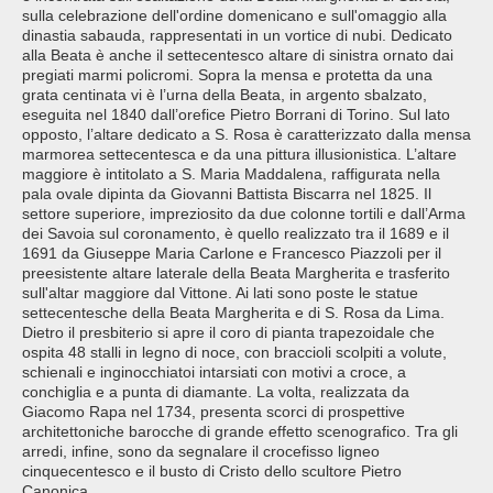
sulla celebrazione dell'ordine domenicano e sull'omaggio alla
dinastia sabauda, rappresentati in un vortice di nubi. Dedicato
alla Beata è anche il settecentesco altare di sinistra ornato dai
pregiati marmi policromi. Sopra la mensa e protetta da una
grata centinata vi è l’urna della Beata, in argento sbalzato,
eseguita nel 1840 dall’orefice Pietro Borrani di Torino. Sul lato
opposto, l’altare dedicato a S. Rosa è caratterizzato dalla mensa
marmorea settecentesca e da una pittura illusionistica. L’altare
maggiore è intitolato a S. Maria Maddalena, raffigurata nella
pala ovale dipinta da Giovanni Battista Biscarra nel 1825. Il
settore superiore, impreziosito da due colonne tortili e dall’Arma
dei Savoia sul coronamento, è quello realizzato tra il 1689 e il
1691 da Giuseppe Maria Carlone e Francesco Piazzoli per il
preesistente altare laterale della Beata Margherita e trasferito
sull'altar maggiore dal Vittone. Ai lati sono poste le statue
settecentesche della Beata Margherita e di S. Rosa da Lima.
Dietro il presbiterio si apre il coro di pianta trapezoidale che
ospita 48 stalli in legno di noce, con braccioli scolpiti a volute,
schienali e inginocchiatoi intarsiati con motivi a croce, a
conchiglia e a punta di diamante. La volta, realizzata da
Giacomo Rapa nel 1734, presenta scorci di prospettive
architettoniche barocche di grande effetto scenografico. Tra gli
arredi, infine, sono da segnalare il crocefisso ligneo
cinquecentesco e il busto di Cristo dello scultore Pietro
Canonica.