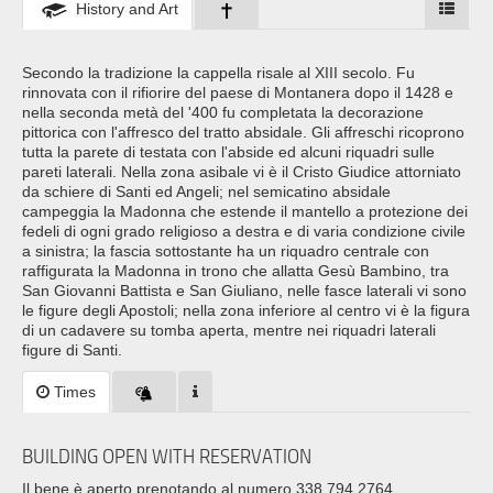
History and Art
Secondo la tradizione la cappella risale al XIII secolo. Fu
rinnovata con il rifiorire del paese di Montanera dopo il 1428 e
nella seconda metà del '400 fu completata la decorazione
pittorica con l'affresco del tratto absidale. Gli affreschi ricoprono
tutta la parete di testata con l'abside ed alcuni riquadri sulle
pareti laterali. Nella zona asibale vi è il Cristo Giudice attorniato
da schiere di Santi ed Angeli; nel semicatino absidale
campeggia la Madonna che estende il mantello a protezione dei
fedeli di ogni grado religioso a destra e di varia condizione civile
a sinistra; la fascia sottostante ha un riquadro centrale con
raffigurata la Madonna in trono che allatta Gesù Bambino, tra
San Giovanni Battista e San Giuliano, nelle fasce laterali vi sono
le figure degli Apostoli; nella zona inferiore al centro vi è la figura
di un cadavere su tomba aperta, mentre nei riquadri laterali
figure di Santi.
Times
BUILDING OPEN WITH RESERVATION
Il bene è aperto prenotando al numero 338 794 2764.