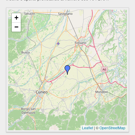
+
−
Leaflet
|
©
OpenStreetMap