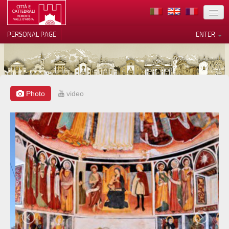
LOCATION
PERSONAL PAGE
ENTER
ART
ARCHITECTURE
MUSEUMS
Photo
video
Your Privacy Choices
ITINERARIES
Notice at collection
EVENTS
HOST
VOLUNTEERS
CONTACTS
PRESS