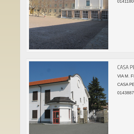
0141180
CASA P
VIA M. 
CASA P
01438878