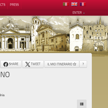
CTS
PRESS
ENTER
SHARE
TWEET
IL MIO ITINERARIO
?
ANO
ria