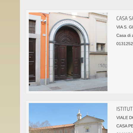
CASA S
VIA S. 
Casa di 
0131252
ISTITU
VIALE D
CASA P