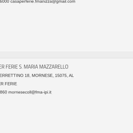
6000 casaperferie.fmanizza@gmail.com
ER FERIE S. MARIA MAZZARELLO
FERRETTINO 18, MORNESE, 15075, AL
ER FERIE
60 mornesecoll@fma-ipi.it