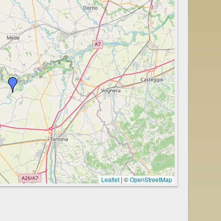
Leaflet
|
©
OpenStreetMap