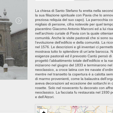
La chiesa di Santo Stefano fu eretta nella second
la sua filiazione spirituale con Pavia che lo annov
preziosa reliquia del suo capo). La parrocchia co
migliaio di persone, cifra notevole per quel tempo
piacentino Giacomo Antonio Marconi ed a lui risa
nell’archivio curiale di Pavia con la quale otteniamo
comunità. Anche le visite pastorali che si sono s
l’evoluzione dell’edificio e della comunità. La ric
nel 1576. Le descrizioni e gli inventari ci permet
mostrava tutto lo splendore di un’arte barocca. Ne
esigenze pastorali ed il prevosto Cantù pensò di a
progettò l’abbattimento totale dell’edificio e la na
iniziarono nel giugno del 1833 e terminarono nel 
neoclassico, a croce latina con tre navate d’ordi
mentre nel transetto la copertura è a calotta sem
di marmo provenienti, come la balaustra dell’org
aveva decorazioni ad eccezione dei sottarchi in c
rosette. Solo nel novecento fu decorato con affres
neoclassico. La facciata fu restaurata nel 1930 
e dell’Atzori.
+