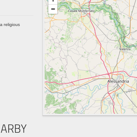
−
a religious
EARBY