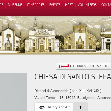
RE
MUSEUMS
ITINERARIES
EVENTS
HOST
VOLUNTEERS
CONTA
Notice at collection
Your Privacy Choices
CULTURA A PORTE APERTE
CHIESA DI SANTO STEF
Diocesi di Alessandria
( sec. XIII; XVI; XIX )
Via del Tempio, 13, 15042, Bassignana, Alessand
History and Art