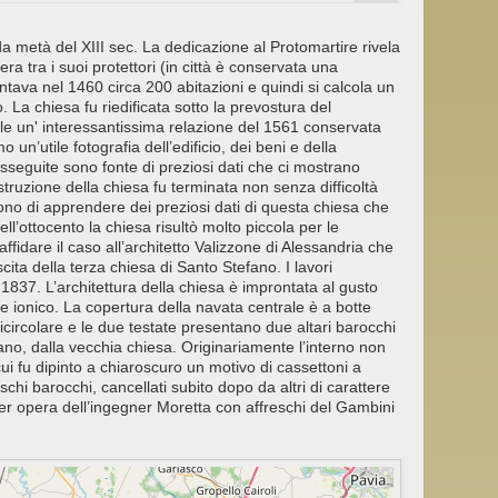
a metà del XIII sec. La dedicazione al Protomartire rivela
era tra i suoi protettori (in città è conservata una
ntava nel 1460 circa 200 abitazioni e quindi si calcola un
. La chiesa fu riedificata sotto la prevostura del
le un' interessantissima relazione del 1561 conservata
 un’utile fotografia dell’edificio, dei beni e della
usseguite sono fonte di preziosi dati che ci mostrano
ostruzione della chiesa fu terminata non senza difficoltà
tono di apprendere dei preziosi dati di questa chiesa che
ll’ottocento la chiesa risultò molto piccola per le
ffidare il caso all’architetto Valizzone di Alessandria che
scita della terza chiesa di Santo Stefano. I lavori
1837. L’architettura della chiesa è improntata al gusto
ne ionico. La copertura della navata centrale è a botte
icircolare e le due testate presentano due altari barocchi
ano, dalla vecchia chiesa. Originariamente l’interno non
ui fu dipinto a chiaroscuro un motivo di cassettoni a
chi barocchi, cancellati subito dopo da altri di carattere
per opera dell’ingegner Moretta con affreschi del Gambini