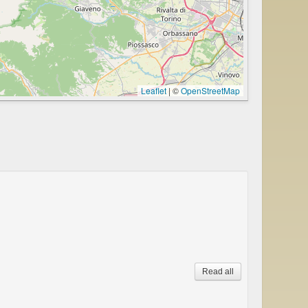
Leaflet
|
©
OpenStreetMap
Read all