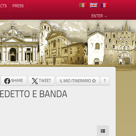
CTS
PRESS
ENTER
SHARE
TWEET
IL MIO ITINERARIO
?
EDETTO E BANDA