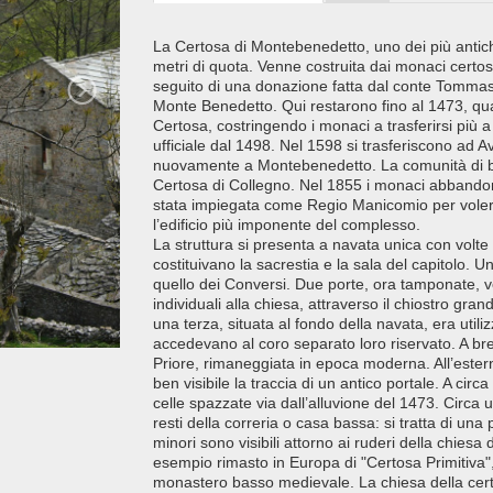
La Certosa di Montebenedetto, uno dei più antich
metri di quota. Venne costruita dai monaci certos
seguito di una donazione fatta dal conte Tommaso
Monte Benedetto. Qui restarono fino al 1473, quan
Certosa, costringendo i monaci a trasferirsi più 
ufficiale dal 1498. Nel 1598 si trasferiscono ad A
nuovamente a Montebenedetto. La comunità di ben
Certosa di Collegno. Nel 1855 i monaci abbando
stata impiegata come Regio Manicomio per volere
l’edificio più imponente del complesso.
La struttura si presenta a navata unica con volte
costituivano la sacrestia e la sala del capitolo.
quello dei Conversi. Due porte, ora tamponate, ve
individuali alla chiesa, attraverso il chiostro gra
una terza, situata al fondo della navata, era util
accedevano al coro separato loro riservato. A bre
Priore, rimaneggiata in epoca moderna. All’estern
ben visibile la traccia di un antico portale. A circa
celle spazzate via dall’alluvione del 1473. Circa un
resti della correria o casa bassa: si tratta di una
minori sono visibili attorno ai ruderi della chies
esempio rimasto in Europa di "Certosa Primitiva",
monastero basso medievale. La chiesa della cert