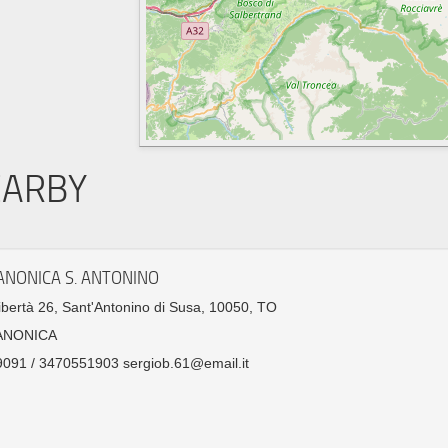
EARBY
ANONICA S. ANTONINO
ibertà 26, Sant'Antonino di Susa, 10050, TO
ANONICA
091 / 3470551903 sergiob.61@email.it