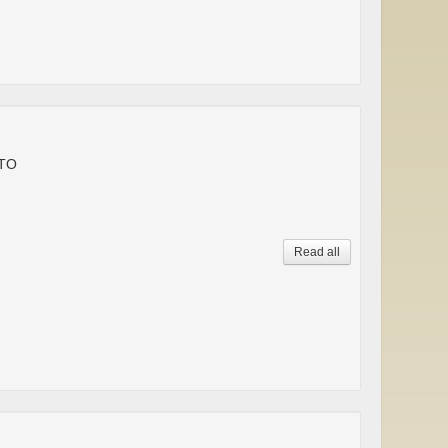
 TO
Read all