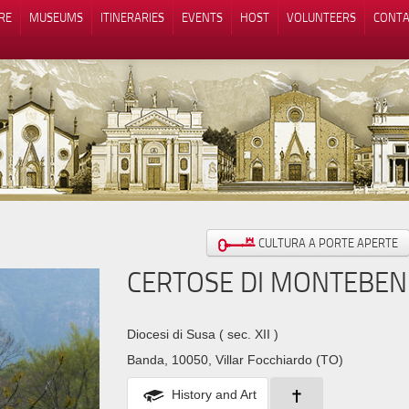
RE
MUSEUMS
ITINERARIES
EVENTS
HOST
VOLUNTEERS
CONTA
Notice at collection
Your Privacy Choices
CULTURA A PORTE APERTE
CERTOSE DI MONTEBEN
Diocesi di Susa
( sec. XII )
Banda, 10050, Villar Focchiardo (TO)
History and Art