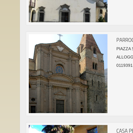
PARROC
PIAZZA 
ALLOGG
0119391
CASA P