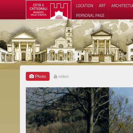
LOCATION
ART
ARCHITECTU
PERSONAL PAGE
Photo
video