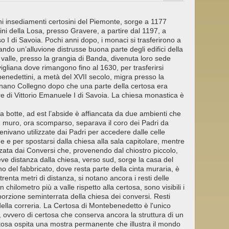
i insediamenti certosini del Piemonte, sorge a 1177
ini della Losa, presso Gravere, a partire dal 1197, a
 I di Savoia. Pochi anni dopo, i monaci si trasferirono a
do un’alluvione distrusse buona parte degli edifici della
a valle, presso la grangia di Banda, divenuta loro sede
vigliana dove rimangono fino al 1630, per trasferirsi
edettini, a metà del XVII secolo, migra presso la
nano Collegno dopo che una parte della certosa era
 di Vittorio Emanuele I di Savoia. La chiesa monastica è
 a botte, ad est l’abside è affiancata da due ambienti che
 Un muro, ora scomparso, separava il coro dei Padri da
nivano utilizzate dai Padri per accedere dalle celle
nde e per spostarsi dalla chiesa alla sala capitolare, mentre
izzata dai Conversi che, provenendo dal chiostro piccolo,
ve distanza dalla chiesa, verso sud, sorge la casa del
o del fabbricato, dove resta parte della cinta muraria, è
 trenta metri di distanza, si notano ancora i resti delle
 chilometro più a valle rispetto alla certosa, sono visibili i
 porzione seminterrata della chiesa dei conversi. Resti
a della correria. La Certosa di Montebenedetto è l'unico
 ovvero di certosa che conserva ancora la struttura di un
osa ospita una mostra permanente che illustra il mondo