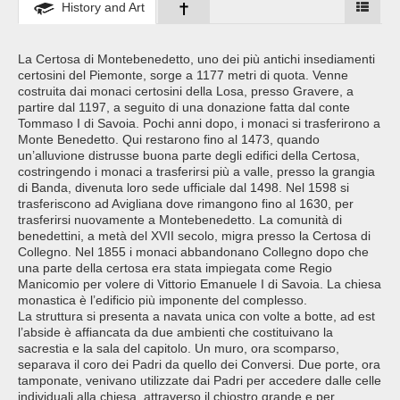
History and Art
La Certosa di Montebenedetto, uno dei più antichi insediamenti
certosini del Piemonte, sorge a 1177 metri di quota. Venne
costruita dai monaci certosini della Losa, presso Gravere, a
partire dal 1197, a seguito di una donazione fatta dal conte
Tommaso I di Savoia. Pochi anni dopo, i monaci si trasferirono a
Monte Benedetto. Qui restarono fino al 1473, quando
un’alluvione distrusse buona parte degli edifici della Certosa,
costringendo i monaci a trasferirsi più a valle, presso la grangia
di Banda, divenuta loro sede ufficiale dal 1498. Nel 1598 si
trasferiscono ad Avigliana dove rimangono fino al 1630, per
trasferirsi nuovamente a Montebenedetto. La comunità di
benedettini, a metà del XVII secolo, migra presso la Certosa di
Collegno. Nel 1855 i monaci abbandonano Collegno dopo che
una parte della certosa era stata impiegata come Regio
Manicomio per volere di Vittorio Emanuele I di Savoia. La chiesa
monastica è l’edificio più imponente del complesso.
La struttura si presenta a navata unica con volte a botte, ad est
l’abside è affiancata da due ambienti che costituivano la
sacrestia e la sala del capitolo. Un muro, ora scomparso,
separava il coro dei Padri da quello dei Conversi. Due porte, ora
tamponate, venivano utilizzate dai Padri per accedere dalle celle
individuali alla chiesa, attraverso il chiostro grande e per