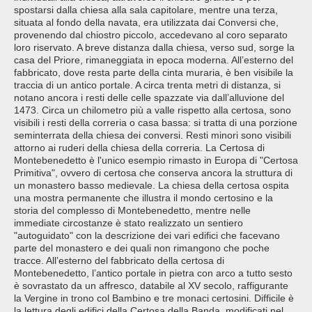
spostarsi dalla chiesa alla sala capitolare, mentre una terza,
situata al fondo della navata, era utilizzata dai Conversi che,
provenendo dal chiostro piccolo, accedevano al coro separato
loro riservato. A breve distanza dalla chiesa, verso sud, sorge la
casa del Priore, rimaneggiata in epoca moderna. All’esterno del
fabbricato, dove resta parte della cinta muraria, è ben visibile la
traccia di un antico portale. A circa trenta metri di distanza, si
notano ancora i resti delle celle spazzate via dall’alluvione del
1473. Circa un chilometro più a valle rispetto alla certosa, sono
visibili i resti della correria o casa bassa: si tratta di una porzione
seminterrata della chiesa dei conversi. Resti minori sono visibili
attorno ai ruderi della chiesa della correria. La Certosa di
Montebenedetto è l'unico esempio rimasto in Europa di "Certosa
Primitiva", ovvero di certosa che conserva ancora la struttura di
un monastero basso medievale. La chiesa della certosa ospita
una mostra permanente che illustra il mondo certosino e la
storia del complesso di Montebenedetto, mentre nelle
immediate circostanze è stato realizzato un sentiero
"autoguidato" con la descrizione dei vari edifici che facevano
parte del monastero e dei quali non rimangono che poche
tracce. All’esterno del fabbricato della certosa di
Montebenedetto, l’antico portale in pietra con arco a tutto sesto
è sovrastato da un affresco, databile al XV secolo, raffigurante
la Vergine in trono col Bambino e tre monaci certosini. Difficile è
la lettura degli edifici della Certosa della Banda, modificati nel