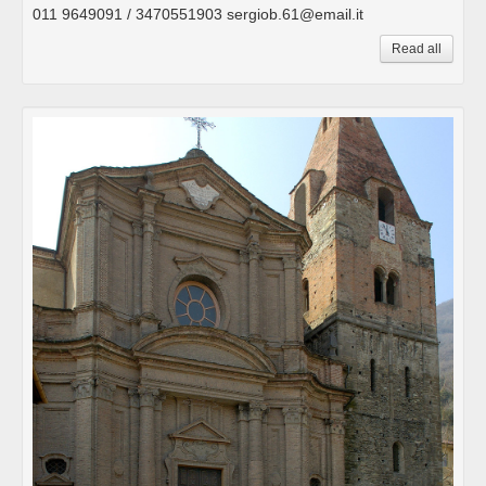
011 9649091 / 3470551903 sergiob.61@email.it
Read all