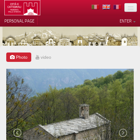
LOCATION
PERSONAL PAGE
ENTER
ART
ARCHITECTURE
MUSEUMS
Photo
video
Your Privacy Choices
ITINERARIES
Notice at collection
EVENTS
HOST
VOLUNTEERS
CONTACTS
PRESS