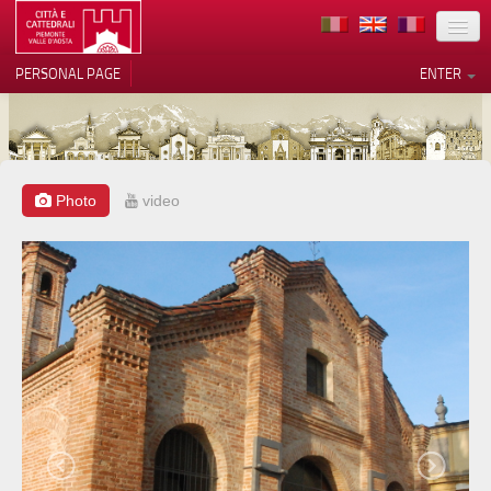
LOCATION
PERSONAL PAGE
ENTER
ART
ARCHITECTURE
MUSEUMS
Photo
video
Your Privacy Choices
ITINERARIES
Notice at collection
EVENTS
HOST
VOLUNTEERS
CONTACTS
PRESS