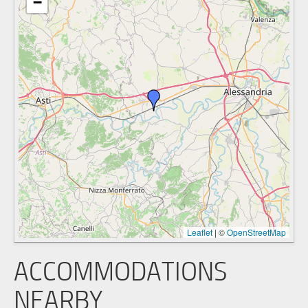
−
Leaflet
|
©
OpenStreetMap
ACCOMMODATIONS
NEARBY