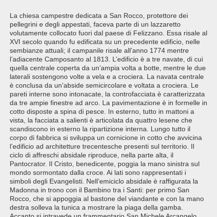
La chiesa campestre dedicata a San Rocco, protettore dei
pellegrini e degli appestati, faceva parte di un lazzaretto
volutamente collocato fuori dal paese di Felizzano. Essa risale al
XVI secolo quando fu edificata su un precedente edificio, nelle
sembianze attuali; il campanile risale all’anno 1774 mentre
l’adiacente Camposanto al 1813. L’edificio è a tre navate, di cui
quella centrale coperta da un’ampia volta a botte, mentre le due
laterali sostengono volte a vela e a crociera. La navata centrale
è conclusa da un’abside semicircolare e voltata a crociera. Le
pareti interne sono intonacate, la controfacciata è caratterizzata
da tre ampie finestre ad arco. La pavimentazione è in formelle in
cotto disposte a spina di pesce. In esterno, tutto in mattoni a
vista, la facciata a salienti è articolata da quattro lesene che
scandiscono in esterno la ripartizione interna. Lungo tutto il
corpo di fabbrica si sviluppa un cornicione in cotto che avvicina
l’edificio ad architetture trecentesche presenti sul territorio. Il
ciclo di affreschi absidale riproduce, nella parte alta, il
Pantocrator. Il Cristo, benedicente, poggia la mano sinistra sul
mondo sormontato dalla croce. Ai lati sono rappresentati i
simboli degli Evangelisti. Nell’emiciclo absidale è raffigurata la
Madonna in trono con il Bambino tra i Santi: per primo San
Rocco, che si appoggia al bastone del viandante e con la mano
destra solleva la tunica a mostrare la piaga della gamba.
Accanto si intravede un frammentario San Michele Arcangelo,