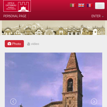
LOCATION
PERSONAL PAGE
ENTER
ART
ARCHITECTURE
MUSEUMS
Photo
video
Your Privacy Choices
ITINERARIES
Notice at collection
EVENTS
HOST
VOLUNTEERS
CONTACTS
PRESS