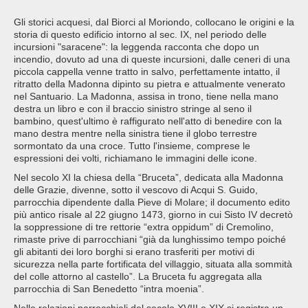
Gli storici acquesi, dal Biorci al Moriondo, collocano le origini e la
storia di questo edificio intorno al sec. IX, nel periodo delle
incursioni "saracene": la leggenda racconta che dopo un
incendio, dovuto ad una di queste incursioni, dalle ceneri di una
piccola cappella venne tratto in salvo, perfettamente intatto, il
ritratto della Madonna dipinto su pietra e attualmente venerato
nel Santuario. La Madonna, assisa in trono, tiene nella mano
destra un libro e con il braccio sinistro stringe al seno il
bambino, quest'ultimo è raffigurato nell'atto di benedire con la
mano destra mentre nella sinistra tiene il globo terrestre
sormontato da una croce. Tutto l'insieme, comprese le
espressioni dei volti, richiamano le immagini delle icone.
Nel secolo XI la chiesa della “Bruceta”, dedicata alla Madonna
delle Grazie, divenne, sotto il vescovo di Acqui S. Guido,
parrocchia dipendente dalla Pieve di Molare; il documento edito
più antico risale al 22 giugno 1473, giorno in cui Sisto IV decretò
la soppressione di tre rettorie “extra oppidum” di Cremolino,
rimaste prive di parrocchiani “già da lunghissimo tempo poiché
gli abitanti dei loro borghi si erano trasferiti per motivi di
sicurezza nella parte fortificata del villaggio, situata alla sommità
del colle attorno al castello”. La Bruceta fu aggregata alla
parrocchia di San Benedetto “intra moenia”.