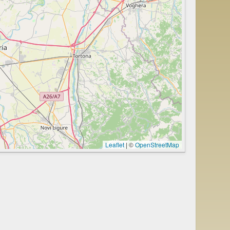
Leaflet
|
©
OpenStreetMap