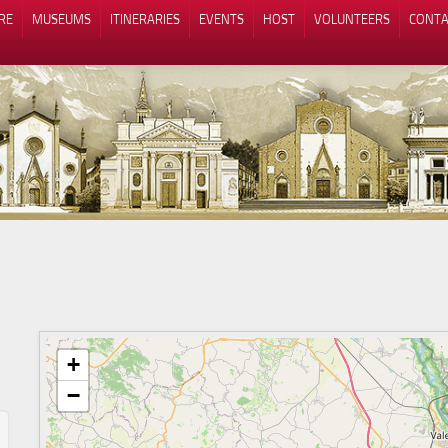
RE
MUSEUMS
ITINERARIES
EVENTS
HOST
VOLUNTEERS
CONTA
Notice at collection
Your Privacy Choices
+
−