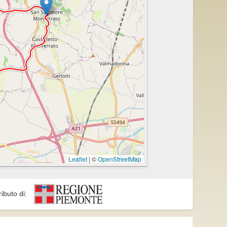
adoglio.
Leaflet
|
©
OpenStreetMap
ributo di: