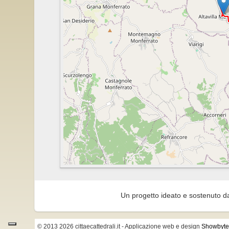
Casorzo 
CHIESA SAN GIULIO (ALTAVILLA)
CHIESA DI SAN VINCENZO (CASORZO)
Un progetto ideato e sostenuto d
© 2013 2026 cittaecattedrali.it
- Applicazione web e design
Showbyte 