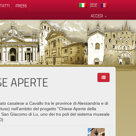
TATTI
PRESS
ACCEDI
SE APERTE
cy
ato casalese a Cavallo tra le province di Alessandria e di
luso) nell'ambito del progetto "Chiese Aperte della
eo San Giacomo di Lu, uno dei tra poli del sistema museale
0)