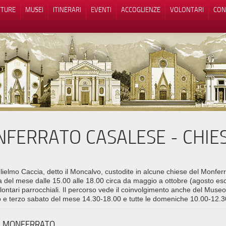
TTURE
MUSEI
ITINERARI
EVENTI
ACCOGLIENZE
VOLONTARI
CON
FERRATO CASALESE - CHIE
iva sulla raccolta
Le tue preferenze relative alla priva
glielmo Caccia, detto il Moncalvo, custodite in alcune chiese del Monferr
ca del mese dalle 15.00 alle 18.00 circa da maggio a ottobre (agosto esc
lontari parrocchiali. Il percorso vede il coinvolgimento anche del Mus
imo e terzo sabato del mese 14.30-18.00 e tutte le domeniche 10.00-12.3
LU MONFERRATO