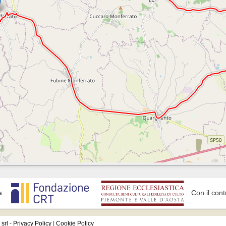
è pochi minuti da Altavilla, Vignale, Montemagno, Grana e Grazzano B
a:
Con il cont
srl
-
Privacy Policy
|
Cookie Policy