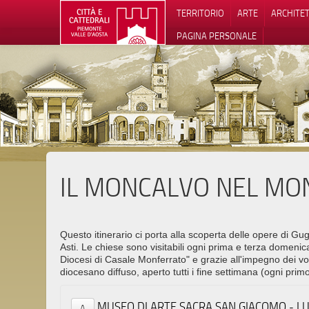
TERRITORIO
ARTE
ARCHITE
PAGINA PERSONALE
IL MONCALVO NEL MON
Informat
Questo itinerario ci porta alla scoperta delle opere di Gu
Asti. Le chiese sono visitabili ogni prima e terza domeni
Diocesi di Casale Monferrato" e grazie all'impegno dei vo
diocesano diffuso, aperto tutti i fine settimana (ogni pr
MUSEO DI ARTE SACRA SAN GIACOMO - 
A