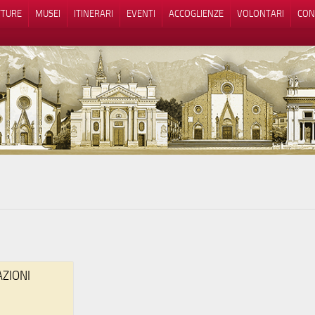
TTURE
MUSEI
ITINERARI
EVENTI
ACCOGLIENZE
VOLONTARI
CON
iva sulla raccolta
Le tue preferenze relative alla priva
AZIONI