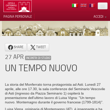
TERRITORIO
PAGINA PERSONALE
ACCEDI
ARTE
ARCHITETTURE
MUSEI
Le tue preferenze relative alla
SHARE
TWEET
privacy
ITINERARI
27 APR
Informativa sulla raccolta
INCONTRI DI STUDIO
EVENTI
UN TEMPO NUOVO
ACCOGLIENZE
VOLONTARI
La storia del Monferrato torna protagonista ad Asti. Lunedì 27
aprile, alle ore 17.30, la sala conferenze del Seminario Vescovile
CONTATTI
di Asti (ingresso da Piazza Seminario 1) ospiterà la
presentazione dell’ultimo lavoro di Luisa Vigna: "Un tempo
nuovo. Montemagno durante il governo francese (1799-1814)".
PRESS
Luisa Vigna, originaria di Montemagno (AT), è insegnante e ha