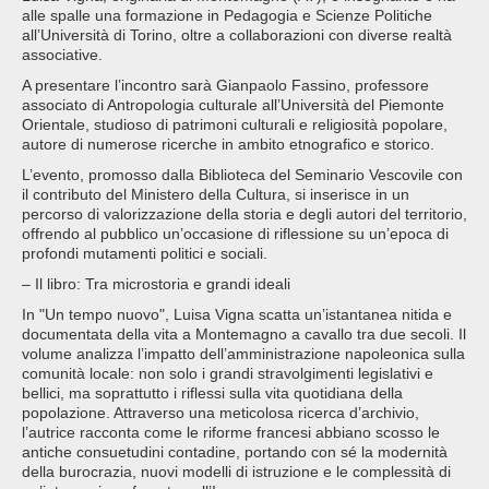
alle spalle una formazione in Pedagogia e Scienze Politiche
all’Università di Torino, oltre a collaborazioni con diverse realtà
associative.
A presentare l’incontro sarà Gianpaolo Fassino, professore
associato di Antropologia culturale all’Università del Piemonte
Orientale, studioso di patrimoni culturali e religiosità popolare,
autore di numerose ricerche in ambito etnografico e storico.
L’evento, promosso dalla Biblioteca del Seminario Vescovile con
il contributo del Ministero della Cultura, si inserisce in un
percorso di valorizzazione della storia e degli autori del territorio,
offrendo al pubblico un’occasione di riflessione su un’epoca di
profondi mutamenti politici e sociali.
– Il libro: Tra microstoria e grandi ideali
In "Un tempo nuovo", Luisa Vigna scatta un’istantanea nitida e
documentata della vita a Montemagno a cavallo tra due secoli. Il
volume analizza l’impatto dell’amministrazione napoleonica sulla
comunità locale: non solo i grandi stravolgimenti legislativi e
bellici, ma soprattutto i riflessi sulla vita quotidiana della
popolazione. Attraverso una meticolosa ricerca d’archivio,
l’autrice racconta come le riforme francesi abbiano scosso le
antiche consuetudini contadine, portando con sé la modernità
della burocrazia, nuovi modelli di istruzione e le complessità di